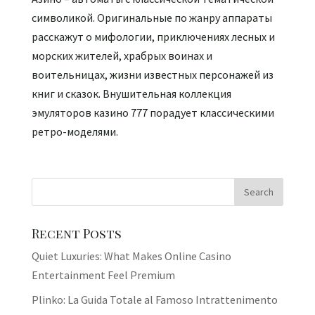
символикой. Оригинальные по жанру аппараты
расскажут о мифологии, приключениях лесных и
морских жителей, храбрых воинах и
воительницах, жизни известных персонажей из
книг и сказок. Внушительная коллекция
эмуляторов казино 777 порадует классическими
ретро-моделями.
Recent Posts
Quiet Luxuries: What Makes Online Casino
Entertainment Feel Premium
Plinko: La Guida Totale al Famoso Intrattenimento