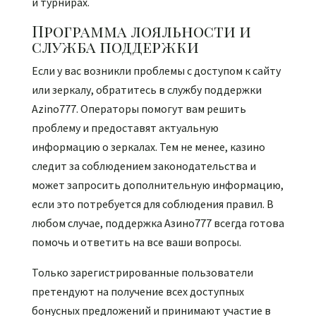
и турнирах.
Программа лояльности и
служба поддержки
Если у вас возникли проблемы с доступом к сайту
или зеркалу, обратитесь в службу поддержки
Azino777. Операторы помогут вам решить
проблему и предоставят актуальную
информацию о зеркалах. Тем не менее, казино
следит за соблюдением законодательства и
может запросить дополнительную информацию,
если это потребуется для соблюдения правил. В
любом случае, поддержка Азино777 всегда готова
помочь и ответить на все ваши вопросы.
Только зарегистрированные пользователи
претендуют на получение всех доступных
бонусных предложений и принимают участие в