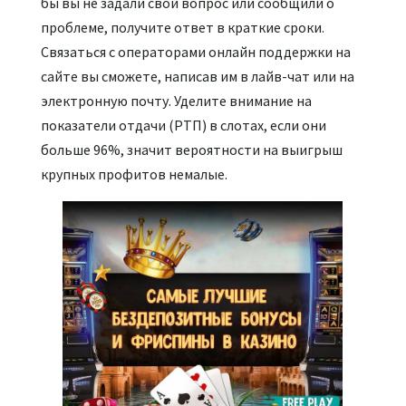
бы вы не задали свой вопрос или сообщили о
проблеме, получите ответ в краткие сроки.
Связаться с операторами онлайн поддержки на
сайте вы сможете, написав им в лайв-чат или на
электронную почту. Уделите внимание на
показатели отдачи (РТП) в слотах, если они
больше 96%, значит вероятности на выигрыш
крупных профитов немалые.