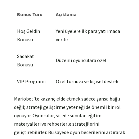
Bonus Türü
Açıklama
Hoş Geldin
Yeni üyelere ilk para yatırmada
Bonusu
verilir
Sadakat
Düzenli oyunculara özel
Bonusu
VIP Programı
Özel turnuva ve kişisel destek
Mariobet’te kazanç elde etmek sadece şansa bağlı
değil; strateji geliştirme yeteneği de önemli bir rol
oynuyor. Oyuncular, sitede sunulan eğitim
materyalleri ve rehberlerle stratejilerini
geliştirebilirler. Bu sayede oyun becerilerini artırarak