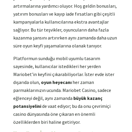
artırmalarına yardımcı oluyor. Hoş geldin bonusları,
yatırım bonusları ve kayıp iade fırsatları gibi çeşitli
kampanyalarla kullanıcılarına ekstra avantajlar
sağlıyor. Bu tür teşvikler, oyuncuların daha fazla
kazanma şansını artırırken aynı zamanda daha uzun
süre oyun keyfi yaşamalarına olanak tanıyor.
Platformun sunduğu mobil uyumlu tasarım
sayesinde, kullanıcılar istedikleri her yerden
Mariobet’in keyfini çıkarabiliyorlar. İster evde ister
dışarıda olun,
oyun heyecanı
her zaman
parmaklarınızın ucunda. Mariobet Casino, sadece
eğlenceyi değil, aynı zamanda
büyük kazanç
potansiyelini
de vaat ediyor; bu da onu çevrimiçi
casino dünyasında öne çıkaran en önemli
özelliklerden biri haline getiriyor.