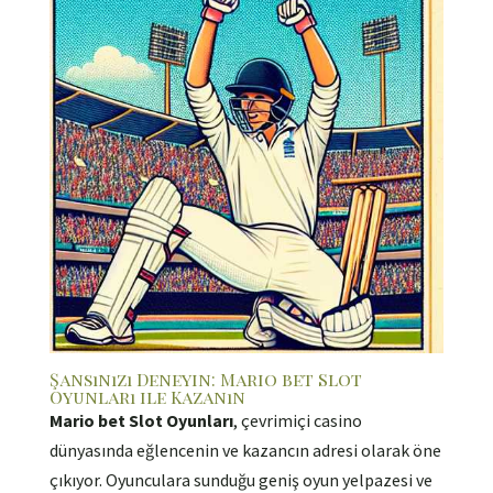
Şansınızı Deneyin: Mario bet Slot
Oyunları ile Kazanın
Mario bet Slot Oyunları
, çevrimiçi casino
dünyasında eğlencenin ve kazancın adresi olarak öne
çıkıyor. Oyunculara sunduğu geniş oyun yelpazesi ve