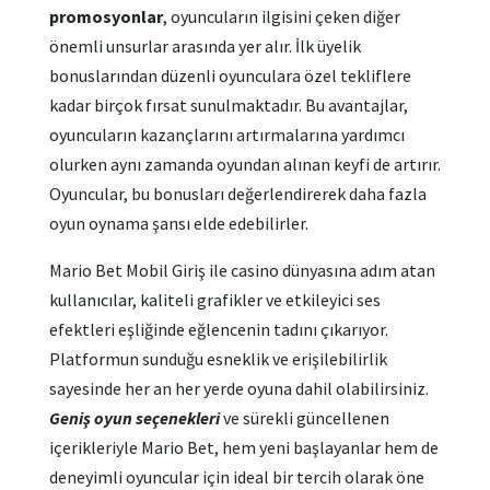
promosyonlar
, oyuncuların ilgisini çeken diğer
önemli unsurlar arasında yer alır. İlk üyelik
bonuslarından düzenli oyunculara özel tekliflere
kadar birçok fırsat sunulmaktadır. Bu avantajlar,
oyuncuların kazançlarını artırmalarına yardımcı
olurken aynı zamanda oyundan alınan keyfi de artırır.
Oyuncular, bu bonusları değerlendirerek daha fazla
oyun oynama şansı elde edebilirler.
Mario Bet Mobil Giriş ile casino dünyasına adım atan
kullanıcılar, kaliteli grafikler ve etkileyici ses
efektleri eşliğinde eğlencenin tadını çıkarıyor.
Platformun sunduğu esneklik ve erişilebilirlik
sayesinde her an her yerde oyuna dahil olabilirsiniz.
Geniş oyun seçenekleri
ve sürekli güncellenen
içerikleriyle Mario Bet, hem yeni başlayanlar hem de
deneyimli oyuncular için ideal bir tercih olarak öne