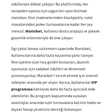
ödülleriyle dikkat çekiyor. Bu platformda, her
seviyeden oyuncu için uygun bir oyun bulmak
mümkün. Slot makinelerinden blackjack’e, rulet
masalarından poker turnuvalarına kadar her şey
mevcut.
Mariobet
, kullanıcı dostu arayüzü ve yüksek
güvenlik önlemleriyle de öne çıkıyor.
İlgi çekici bonus sistemleri sayesinde Mariobet,
kullanıcılarına daha fazla kazanma şansı tanıyor.
Yeni üyelere özel hoş geldin bonusları, düzenli
oyuncular için sadakat ödülleri ve dönemsel
promosyonlar, Mariobet’i tercih etmek için önemli
sebepler arasında yer alıyor. Ayrıca, kullanıcılar
VIP
programına
katılarak daha da fazla ayrıcalık elde
edebilirler. Bu program kapsamında sunulan
avantajlar arasında özel turnuvalara katılım hakkı ve
kişisel hesap yöneticisi desteği bulunuyor.