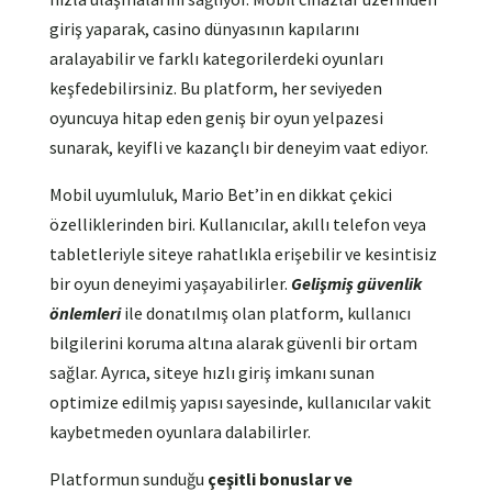
giriş yaparak, casino dünyasının kapılarını
aralayabilir ve farklı kategorilerdeki oyunları
keşfedebilirsiniz. Bu platform, her seviyeden
oyuncuya hitap eden geniş bir oyun yelpazesi
sunarak, keyifli ve kazançlı bir deneyim vaat ediyor.
Mobil uyumluluk, Mario Bet’in en dikkat çekici
özelliklerinden biri. Kullanıcılar, akıllı telefon veya
tabletleriyle siteye rahatlıkla erişebilir ve kesintisiz
bir oyun deneyimi yaşayabilirler.
Gelişmiş güvenlik
önlemleri
ile donatılmış olan platform, kullanıcı
bilgilerini koruma altına alarak güvenli bir ortam
sağlar. Ayrıca, siteye hızlı giriş imkanı sunan
optimize edilmiş yapısı sayesinde, kullanıcılar vakit
kaybetmeden oyunlara dalabilirler.
Platformun sunduğu
çeşitli bonuslar ve