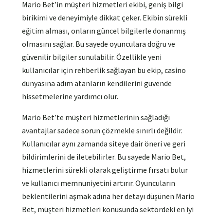
Mario Bet’in müşteri hizmetleri ekibi, geniş bilgi
birikimi ve deneyimiyle dikkat çeker. Ekibin sürekli
eğitim alması, onların güncel bilgilerle donanmış
olmasını sağlar. Bu sayede oyunculara doğru ve
güvenilir bilgiler sunulabilir. Özellikle yeni
kullanıcılar için rehberlik sağlayan bu ekip, casino
dünyasına adım atanların kendilerini güvende
hissetmelerine yardımcı olur.
Mario Bet’te müşteri hizmetlerinin sağladığı
avantajlar sadece sorun çözmekle sınırlı değildir.
Kullanıcılar aynı zamanda siteye dair öneri ve geri
bildirimlerini de iletebilirler. Bu sayede Mario Bet,
hizmetlerini sürekli olarak geliştirme fırsatı bulur
ve kullanıcı memnuniyetini artırır. Oyuncuların
beklentilerini aşmak adına her detayı düşünen Mario
Bet, müşteri hizmetleri konusunda sektördeki en iyi