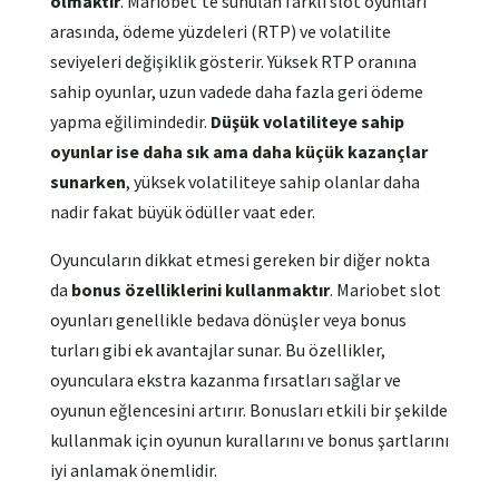
olmaktır
. Mariobet’te sunulan farklı slot oyunları
arasında, ödeme yüzdeleri (RTP) ve volatilite
seviyeleri değişiklik gösterir. Yüksek RTP oranına
sahip oyunlar, uzun vadede daha fazla geri ödeme
yapma eğilimindedir.
Düşük volatiliteye sahip
oyunlar ise daha sık ama daha küçük kazançlar
sunarken
, yüksek volatiliteye sahip olanlar daha
nadir fakat büyük ödüller vaat eder.
Oyuncuların dikkat etmesi gereken bir diğer nokta
da
bonus özelliklerini kullanmaktır
. Mariobet slot
oyunları genellikle bedava dönüşler veya bonus
turları gibi ek avantajlar sunar. Bu özellikler,
oyunculara ekstra kazanma fırsatları sağlar ve
oyunun eğlencesini artırır. Bonusları etkili bir şekilde
kullanmak için oyunun kurallarını ve bonus şartlarını
iyi anlamak önemlidir.