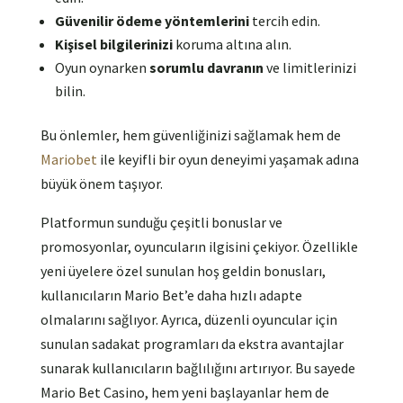
Güvenilir ödeme yöntemlerini
tercih edin.
Kişisel bilgilerinizi
koruma altına alın.
Oyun oynarken
sorumlu davranın
ve limitlerinizi
bilin.
Bu önlemler, hem güvenliğinizi sağlamak hem de
Mariobet
ile keyifli bir oyun deneyimi yaşamak adına
büyük önem taşıyor.
Platformun sunduğu çeşitli bonuslar ve
promosyonlar, oyuncuların ilgisini çekiyor. Özellikle
yeni üyelere özel sunulan hoş geldin bonusları,
kullanıcıların Mario Bet’e daha hızlı adapte
olmalarını sağlıyor. Ayrıca, düzenli oyuncular için
sunulan sadakat programları da ekstra avantajlar
sunarak kullanıcıların bağlılığını artırıyor. Bu sayede
Mario Bet Casino, hem yeni başlayanlar hem de