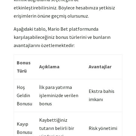
etkinleştirebilirsiniz. Böylece hesabınıza yetkisiz
erişimlerin önüne geçmiş olursunuz.
Aşağıdaki tablo, Mario Bet platformunda
karşılaşabileceğiniz bonus türlerini ve bunların
avantajlarını özetlemektedir:
Bonus
Açıklama
Avantajlar
Türü
Hoş
İlk para yatırma
Ekstra bahis
Geldin
işleminizde verilen
imkanı
Bonusu
bonus
Kaybettiğiniz
Kayıp
tutarın belirli bir
Risk yönetimi
Bonusu