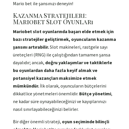
Mario bet ile şansınızı deneyin!
Kazanma Stratejileri:
Mariobet Slot Oyunları
Mariobet slot oyunlarında başarı elde etmek için
bazı stratejiler geliştirmek, oyuncuların kazanma
şansını artırabilir.
Slot makineleri, rastgele sayı
üreteçleri (RNG) ile çalıştığından tamamen şansa
dayalıdır; ancak,
doğru yaklaşımlar ve taktiklerle
bu oyunlardan daha fazla keyif almak ve
potansiyel kazançları maksimize etmek
mümkündür.
İlk olarak, oyuncuların bütçelerini
dikkatlice yönetmeleri önemlidir.
Bütçe yönetimi
,
ne kadar süre oynayabileceğinizi ve kayıplarınızı
nasıl sınırlayabileceğinizi belirler.
Bir diğer önemli strateji,
oyun seçiminde bilinçli