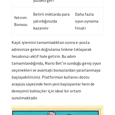
yüzdesi geri
Belirli miktarda para
Daha fazla
Yatırım
yatırdığınızda
oyun oynama
Bonusu
kazanılır
fırsatı
Kayıt işlemini tamamladıktan sonra e-posta
adresinize gelen doğrulama linkine tıklayarak
hesabınızı aktif hale getirin. Bu adım
tamamlandığında, Mario Bet’in sunduğu geniş oyun
seçenekleri ve avantajlı bonuslardan yararlanmaya
başlayabilirsiniz. Platformun kullanıcı dostu
arayüzü sayesinde hem yeni başlayanlar hem de
deneyimli bahisçiler için ideal bir ortam
sunulmaktadır.