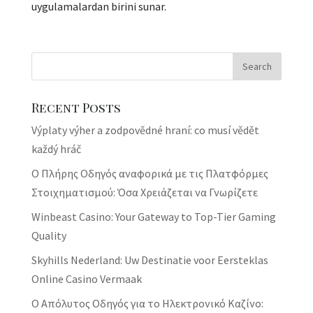
uygulamalardan birini sunar.
Recent Posts
Výplaty výher a zodpovědné hraní: co musí vědět
každý hráč
Ο Πλήρης Οδηγός αναφορικά με τις Πλατφόρμες
Στοιχηματισμού: Όσα Χρειάζεται να Γνωρίζετε
Winbeast Casino: Your Gateway to Top-Tier Gaming
Quality
Skyhills Nederland: Uw Destinatie voor Eersteklas
Online Casino Vermaak
Ο Απόλυτος Οδηγός για το Ηλεκτρονικό Καζίνο: