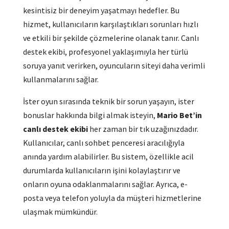
kesintisiz bir deneyim yaşatmayı hedefler. Bu
hizmet, kullanıcıların karşılaştıkları sorunları hızlı
ve etkili bir şekilde çözmelerine olanak tanır. Canlı
destek ekibi, profesyonel yaklaşımıyla her türlü
soruya yanıt verirken, oyuncuların siteyi daha verimli
kullanmalarını sağlar.
İster oyun sırasında teknik bir sorun yaşayın, ister
bonuslar hakkında bilgi almak isteyin,
Mario Bet’in
canlı destek ekibi
her zaman bir tık uzağınızdadır.
Kullanıcılar, canlı sohbet penceresi aracılığıyla
anında yardım alabilirler. Bu sistem, özellikle acil
durumlarda kullanıcıların işini kolaylaştırır ve
onların oyuna odaklanmalarını sağlar. Ayrıca, e-
posta veya telefon yoluyla da müşteri hizmetlerine
ulaşmak mümkündür.