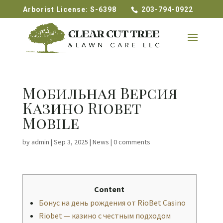
Arborist License: S-6398
203-794-0922
Мобильная Версия
Казино Riobet
Mobile
by
admin
|
Sep 3, 2025
|
News
|
0 comments
Content
Бонус на день рождения от RioBet Casino
Riobet — казино с честным подходом