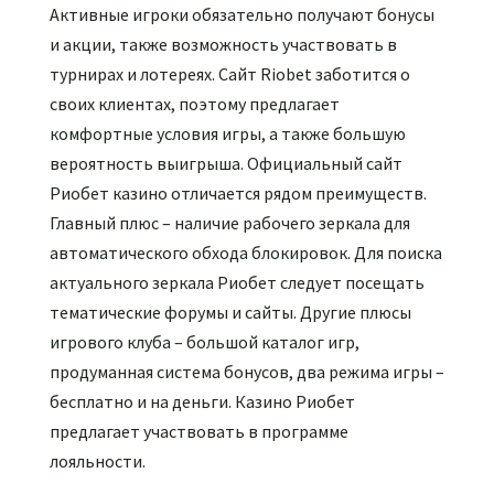
Активные игроки обязательно получают бонусы
и акции, также возможность участвовать в
турнирах и лотереях. Сайт Riobet заботится о
своих клиентах, поэтому предлагает
комфортные условия игры, а также большую
вероятность выигрыша. Официальный сайт
Риобет казино отличается рядом преимуществ.
Главный плюс – наличие рабочего зеркала для
автоматического обхода блокировок. Для поиска
актуального зеркала Риобет следует посещать
тематические форумы и сайты. Другие плюсы
игрового клуба – большой каталог игр,
продуманная система бонусов, два режима игры –
бесплатно и на деньги. Казино Риобет
предлагает участвовать в программе
лояльности.