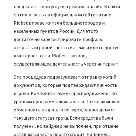
предлагает свои услуги в режиме онлайн. В связи
с этим играть на официальном сайте казино
Riobet вправе жители больших городов и
населенных пунктов России. Для этого
достаточно зарегистрировать профиль,
открыть игровой счет в системе и иметь доступ
к интернет-сети. Riobet – казино,
осуществляющее деятельность через интернет.
Эта процедура подразумевает отправку копий
документов, которые подтверждают личность
игрока. Компойнты нужны для продвижения по
уровням программы лояльности. Также их можно
обменивать на деньги по курсу, зависящему от
текущего статуса игрока. Если средства были
получены, но вейджер не выполнен, при отмене
оставшаяся часть просто сгорит. Например,