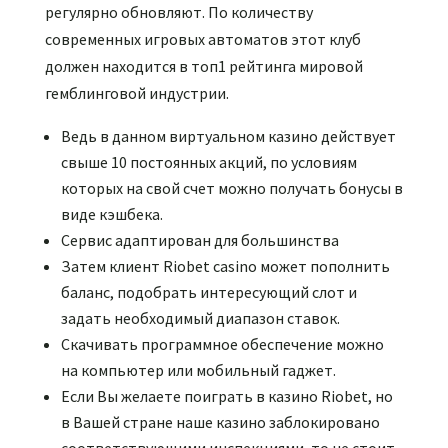
регулярно обновляют. По количеству
современных игровых автоматов этот клуб
должен находится в топ1 рейтинга мировой
гемблинговой индустрии.
Ведь в данном виртуальном казино действует
свыше 10 постоянных акций, по условиям
которых на свой счет можно получать бонусы в
виде кэшбека.
Сервис адаптирован для большинства
Затем клиент Riobet casino может пополнить
баланс, подобрать интересующий слот и
задать необходимый диапазон ставок.
Скачивать программное обеспечение можно
на компьютер или мобильный гаджет.
Если Вы желаете поиграть в казино Riobet, но
в Вашей стране наше казино заблокировано