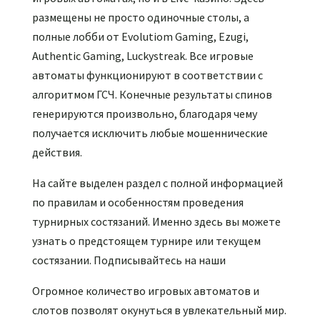
размещены не просто одиночные столы, а
полные лобби от Evolutiom Gaming, Ezugi,
Authentic Gaming, Luckystreak. Все игровые
автоматы функционируют в соответствии с
алгоритмом ГСЧ. Конечные результаты спинов
генерируются произвольно, благодаря чему
получается исключить любые мошеннические
действия.
На сайте выделен раздел с полной информацией
по правилам и особенностям проведения
турнирных состязаний. Именно здесь вы можете
узнать о предстоящем турнире или текущем
состязании. Подписывайтесь на наши
Огромное количество игровых автоматов и
слотов позволят окунуться в увлекательный мир.