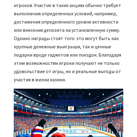
игроков. Участие в таких акциях обычно требует
выполнения определенных условий, например,
достижения определенного уровня активности
или внесения депозита на установленную сумму.
Однако награды стоят того: это могут быть как
крупные денежные выигрыши, так и ценные
подарки вроде гаджетов или поездок. Благодаря
этим возможностям игроки получают не только
удовольствие от игры, но и реальные выгоды от
участия в жизни казино.