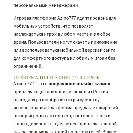
персональными менеджерами.
Игровая платформа Azino777 адаптирована для
мобильных устройств, что позволяет
наслаждаться игрой в любом месте и в любое
время. Пользователи могут скачать приложение
или воспользоваться мобильной версией сайта
для комфортного доступа к любимым играм без
ограничений.
Информация о Азино 777 в целом
Азино 777 — это
популярное онлайн-казино
,
привлекающее внимание игроков из России
благодаря разнообразию игр и удобству
использования. Платформа предлагает широкий
выбор игровых автоматов, настольных игр и
живых дилеров, что делает её привлекательной
для различных категорий пользователей. Важно