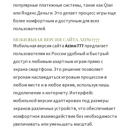
популярные платежные системы, такие как Qiwi
или Яндекс.Деньги. Это делает процесс игры еще
более комфортным и доступным для всех
пользователей.
Мобильная версия сайта Azino777
Мобильная версия сайта
Azino777
предлагает
пользователям из России удобный и быстрый
доступ к любимым азартным играм прямо с
экрана смартфона. Это решение позволяет
игрокам наслаждаться игровым процессом в
любом месте и в любое время, используя лишь
подключение к интернету. Интерфейс
мобильной версии адаптирован под размеры
экранов различных устройств, что обеспечивает
комфортное взаимодействие без необходимости
увеличивать или уменьшать масштаб.