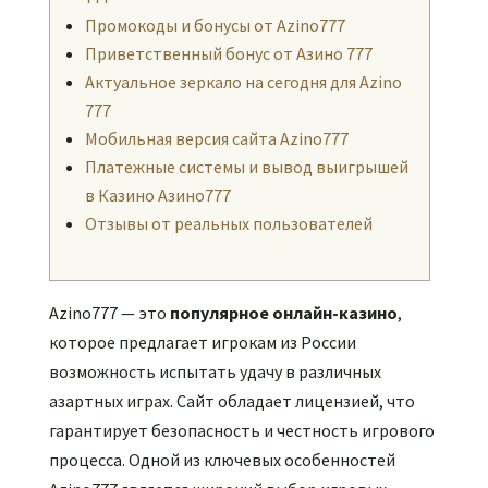
Промокоды и бонусы от Azino777
Приветственный бонус от Азино 777
Актуальное зеркало на сегодня для Azino
777
Мобильная версия сайта Azino777
Платежные системы и вывод выигрышей
в Казино Азино777
Отзывы от реальных пользователей
Azino777 — это
популярное онлайн-казино
,
которое предлагает игрокам из России
возможность испытать удачу в различных
азартных играх. Сайт обладает лицензией, что
гарантирует безопасность и честность игрового
процесса. Одной из ключевых особенностей