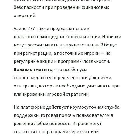
безопасности при проведении финансовых
операций.
Азино 777 также предлагает своим
пользователям щедрые бонусы и акции. Новички
могут рассчитывать на приветственный бонус
при регистрации, а постоянные игроки — на
регулярные акции и программы лояльности.
Важно отметить
, что все бонусы
сопровождаются определёнными условиями
отыгрыша, которые необходимо учитывать при
планировании игровой стратегии.
На платформе действует круглосуточная служба
поддержки, готовая помочь пользователям в
решении любых вопросов. Игроки могут
связаться с операторами через чат или