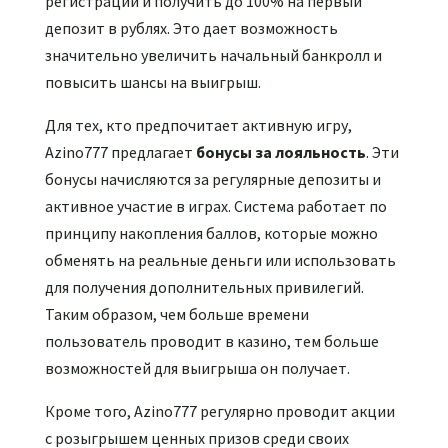
регистрации и получить до 100% на первый
депозит в рублях. Это дает возможность
значительно увеличить начальный банкролл и
повысить шансы на выигрыш.
Для тех, кто предпочитает активную игру,
Azino777 предлагает
бонусы за лояльность
. Эти
бонусы начисляются за регулярные депозиты и
активное участие в играх. Система работает по
принципу накопления баллов, которые можно
обменять на реальные деньги или использовать
для получения дополнительных привилегий.
Таким образом, чем больше времени
пользователь проводит в казино, тем больше
возможностей для выигрыша он получает.
Кроме того, Azino777 регулярно проводит акции
с розыгрышем ценных призов среди своих