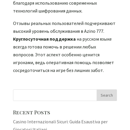
благодаря использованию современных
технологий шифрования данных.
Отзывы реальных пользователей подчеркивают
высокий уровень обслуживания в Azino 777.
Круглосуточная поддержка
на русском языке
всегда готова помочь в решении любых
вопросов. Этот аспект особенно ценится
игроками, ведь оперативная помощь позволяет
сосредоточиться на игре без лишних забот.
Recent Posts
Casino Internazionali Sicuri: Guida Esaustiva per
Giocatori Italiani