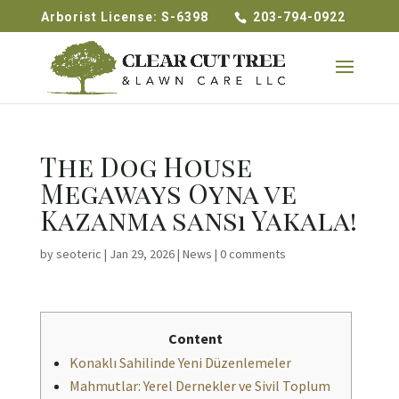
Arborist License: S-6398
203-794-0922
The Dog House
Megaways Oyna ve
Kazanma sansı Yakala!
by
seoteric
|
Jan 29, 2026
|
News
|
0 comments
Content
Konaklı Sahilinde Yeni Düzenlemeler
Mahmutlar: Yerel Dernekler ve Sivil Toplum