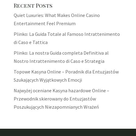
Recent Posts
Quiet Luxuries: What Makes Online Casino
Entertainment Feel Premium
Plinko: La Guida Totale al Famoso Intrattenimento
di Caso e Tattica
Plinko: La nostra Guida completa Definitiva al
Nostro Intrattenimento di Caso e Strategia
Topowe Kasyna Online – Poradnik dla Entuzjastów
Szukających Wyjątkowych Emocji
Najwyżej oceniane Kasyna hazardowe Online –
Przewodnik skierowany do Entuzjastów
Poszukujących Niezapomnianych Wrażeń