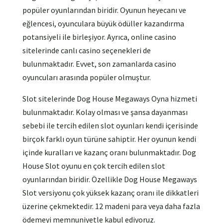
popüler oyunlarından biridir. Oyunun heyecanı ve
eğlencesi, oyunculara büyük ödüller kazandırma
potansiyeli ile birleşiyor. Ayrıca, online casino
sitelerinde canlı casino seçenekleri de
bulunmaktadır. Evvet, son zamanlarda casino
oyuncuları arasında popüler olmuştur.
Slot sitelerinde Dog House Megaways Oyna hizmeti
bulunmaktadır. Kolay olması ve şansa dayanması
sebebi ile tercih edilen slot oyunları kendi içerisinde
birçok farklı oyun türüne sahiptir. Her oyunun kendi
içinde kuralları ve kazanç oranı bulunmaktadır. Dog
House Slot oyunu en çok tercih edilen slot
oyunlarından biridir. Özellikle Dog House Megaways
Slot versiyonu çok yüksek kazanç oranı ile dikkatleri
üzerine çekmektedir. 12 madeni para veya daha fazla
ödemeyi memnuniyetle kabul ediyoruz.