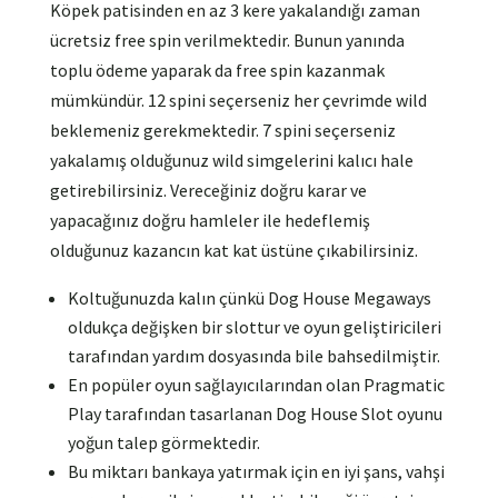
Köpek patisinden en az 3 kere yakalandığı zaman
ücretsiz free spin verilmektedir. Bunun yanında
toplu ödeme yaparak da free spin kazanmak
mümkündür. 12 spini seçerseniz her çevrimde wild
beklemeniz gerekmektedir. 7 spini seçerseniz
yakalamış olduğunuz wild simgelerini kalıcı hale
getirebilirsiniz. Vereceğiniz doğru karar ve
yapacağınız doğru hamleler ile hedeflemiş
olduğunuz kazancın kat kat üstüne çıkabilirsiniz.
Koltuğunuzda kalın çünkü Dog House Megaways
oldukça değişken bir slottur ve oyun geliştiricileri
tarafından yardım dosyasında bile bahsedilmiştir.
En popüler oyun sağlayıcılarından olan Pragmatic
Play tarafından tasarlanan Dog House Slot oyunu
yoğun talep görmektedir.
Bu miktarı bankaya yatırmak için en iyi şans, vahşi