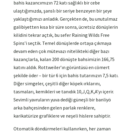
bahis kazancımızın 72 katı sağlıklı bir cebe
ulaştığımızda, şanslı bir seriye benzeyen bir şeye
yaklaştığımızı anladık. Gerçekten de, bu unutulmaz
galibiyetten kısa bir süre sonra, ücretsiz dönüşlerin
kilidini tekrar açtık, bu sefer Raining Wilds Free
Spins’i seçtik. Temel dönüşlerde ortaya çıkmaya
devam eden çok mütevazı nitelikteki diğer bazı
kazançlarla, kalan 200 dönüşte bahsimizin 166,75
katını aldık. Rottweiler’ın görüntüsü en cömert
şekilde öder – bir tür 6 için bahis tutarınızın 7,5 katı.
Diğer simgeler, çeşitli diğer köpek ırklarını,
tasmaları, kemikleri ve tanıdık 10,J,Q,K,A’yı içerir.
Sevimli yavruların yuva dediği güneşli bir banliyö
arka bahçesinden gelen parlak renklere,
karikatürize grafiklere ve neşeli hislere sahiptir.
Otomatik döndürmeleri kullanırken, her zaman