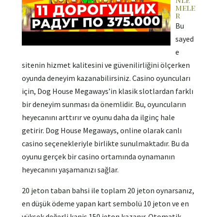
mele
r
Bu
sayed
e
sitenin hizmet kalitesini ve güvenilirliğini ölçerken
oyunda deneyim kazanabilirsiniz. Casino oyuncuları
için, Dog House Megaways’in klasik slotlardan farklı
bir deneyim sunması da önemlidir. Bu, oyuncuların
heyecanını arttırır ve oyunu daha da ilginç hale
getirir. Dog House Megaways, online olarak canlı
casino seçenekleriyle birlikte sunulmaktadır. Bu da
oyunu gerçek bir casino ortamında oynamanın
heyecanını yaşamanızı sağlar.
20 jeton taban bahsi ile toplam 20 jeton oynarsanız,
en düşük ödeme yapan kart sembolü 10 jeton ve en
yüksek değerli kaniş 150 jeton kazanır. Otomatik