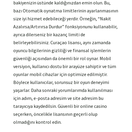
bakiyenizin üstünde kaldığınızdan emin olun. Bu,
bazı Otomatik oynatma limitlerinin ayarlanmasının
size iyi hizmet edebileceği yerdir. Örneğin, “Nakit
Azalırsa/Artırırsa Durdur” fonksiyonunu kullanabilir,
ayrıca dilerseniz bir kazanç limiti de
belirleyebilirsiniz. Curaçao lisansı, aynı zamanda
oyuncu bilgilerinin gizliliği ve finansal işlemlerin
güvenliği açısından da önemli bir rol oynar. Mobil
versiyon, kullanıcı dostu bir arayüze sahiptir ve tüm
oyunlar mobil cihazlar için optimize edilmiştir.
Böylece kullanıcılar, sorunsuz bir oyun deneyimi
yaşarlar. Daha sonraki yorumlarımda kullanılması
için adım, e-posta adresim ve site adresim bu
tarayıcıya kaydedilsin. Güvenli bir online casino
seçerken, öncelikle lisansının geçerli olup
olmadığını kontrol edin.