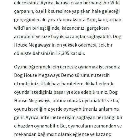
edeceksiniz. Ayrıca, karaya çıkan herhangi bir Wild
çarpanın, özellik süresince yapışkan hale geleceği
gerçeğinden de yararlanacaksınız. Yapışkan çarpan
wild’ları birleştiğinde, kazancınızı gerçekten
artırabilir ve size büyük kazançlar sağlayabilir. Dog
House Megaways’in en yüksek ödemesi, tek bir
dönüşte bahsinizin 12,305 katıdır.
Oyunu öğrenmek için ücretsiz oynamak isterseniz
Dog House Megaways Demo sürümünü tercih
etmelisiniz. Ufak bazı hamlelere dikkat ederek
oyunda istediğiniz başarıyı elde edebilirsiniz. Dog
House Megaways, online olarak oynanabilir ve bu,
oyunu istediğiniz yerde oynayabilmeniz anlamına
gelir. Ayrıca, internete erişim sağlayan herhangi bir
cihazdan oynanabilir. Bu, oyuncuların zamandan ve
mekandan bağımsız olarak eğlence ve kazanç