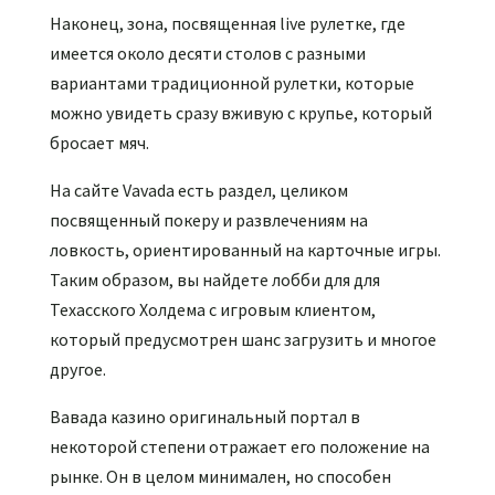
Наконец, зона, посвященная live рулетке, где
имеется около десяти столов с разными
вариантами традиционной рулетки, которые
можно увидеть сразу вживую с крупье, который
бросает мяч.
На сайте Vavada есть раздел, целиком
посвященный покеру и развлечениям на
ловкость, ориентированный на карточные игры.
Таким образом, вы найдете лобби для для
Техасского Холдема с игровым клиентом,
который предусмотрен шанс загрузить и многое
другое.
Вавада казино оригинальный портал в
некоторой степени отражает его положение на
рынке. Он в целом минимален, но способен