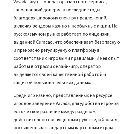
Vavada клуб — оператор азартного сервиса,
завоевавший доверие в последние годы
благодаря широкому спектру предложений,
включая вендеры казино и необычные акции. На
русскоязычном рынке работает по лицензии,
выданной Curacao, что обеспечивает безопасную
и прекрасно регулируемую платформу в
соответствии с игровыми правилами. Имея опыт
работы в отрасли онлайн-игр, оператор
выделяется своей качественной работой и
защитой пользовательских данных.
Среди игр казино, представленных на ресурсе
игровое заведение Vavada, для удобства игроков
есть четкое различие между разделом,
действительно посвященным рулетке, и блоком,
посвященным стандартным карточным играм.