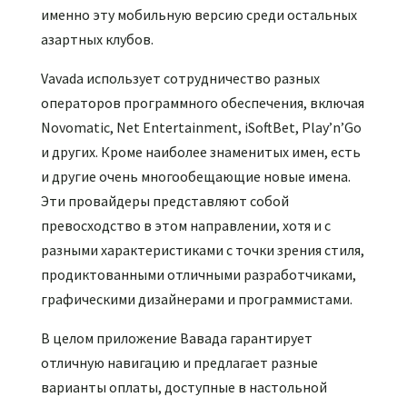
именно эту мобильную версию среди остальных
азартных клубов.
Vavada использует сотрудничество разных
операторов программного обеспечения, включая
Novomatic, Net Entertainment, iSoftBet, Play’n’Go
и других. Кроме наиболее знаменитых имен, есть
и другие очень многообещающие новые имена.
Эти провайдеры представляют собой
превосходство в этом направлении, хотя и с
разными характеристиками с точки зрения стиля,
продиктованными отличными разработчиками,
графическими дизайнерами и программистами.
В целом приложение Вавада гарантирует
отличную навигацию и предлагает разные
варианты оплаты, доступные в настольной