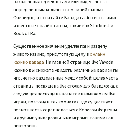
развлечения с джекпотами или видеослоты с
определенным количеством линий выплат.
Очевидно, что на сайте Вавада casino есть самые
известные онлайн-слоты, такие как Starburst и
Book of Ra.
Существенное значение уделяется и разделу
живого казино, присутствующему в
онлайн
казино вавада
. На главной странице live Vavada
казино вы сможете увидеть различные варианты
игр, четко разделенные между собой: целая часть
страницы посвящена live столам для блэкджека, а
следующая посвящена всем так называемым live
играм, поэтому в тех комнатах, где существует
возможность соревноваться с Колесом Фортуны
и другими универсальными играми, такими как
викторины.