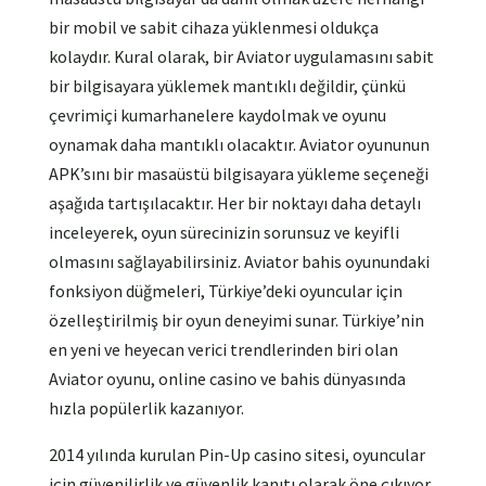
bir mobil ve sabit cihaza yüklenmesi oldukça
kolaydır. Kural olarak, bir Aviator uygulamasını sabit
bir bilgisayara yüklemek mantıklı değildir, çünkü
çevrimiçi kumarhanelere kaydolmak ve oyunu
oynamak daha mantıklı olacaktır. Aviator oyununun
APK’sını bir masaüstü bilgisayara yükleme seçeneği
aşağıda tartışılacaktır. Her bir noktayı daha detaylı
inceleyerek, oyun sürecinizin sorunsuz ve keyifli
olmasını sağlayabilirsiniz. Aviator bahis oyunundaki
fonksiyon düğmeleri, Türkiye’deki oyuncular için
özelleştirilmiş bir oyun deneyimi sunar. Türkiye’nin
en yeni ve heyecan verici trendlerinden biri olan
Aviator oyunu, online casino ve bahis dünyasında
hızla popülerlik kazanıyor.
2014 yılında kurulan Pin-Up casino sitesi, oyuncular
için güvenilirlik ve güvenlik kanıtı olarak öne çıkıyor.