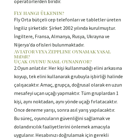
operatörlerden biridir.
Fly hangi ülkenin?
Fly Orta bütçeli cep telefonları ve tabletler üreten
İngiliz şirketidir. Şirket 2002 yılında kurulmuştur.
İngiltere, Fransa, Almanya, Rusya, Ukrayna ve
Nijerya'da ofisleri bulunmaktadır.
Aviator veya Zeppline oynamak yasal
mıdır?
Uçak oyunu nasıl oynanıyor?
2.Oyun anlatılır: Her kişi kullanmadığı elini arkasına
koyup, tek elini kullanarak grubuyla işbirliği halinde
çalışacaktır. Amaç, grupça, doğrusal olarak en uzun
mesafeyi uçan uçağı yapmaktır. Tüm gruplardan 1
kişi, aynı noktadan, aynı yönde uçağı fırlatacaktır.
Önce deneme yarışı, sonra asıl yarış yapılacaktır.
Bu süreç, oyuncuların güvenliğini sağlamak ve
dolandırıcılık faaliyetlerini önlemek amacıyla
uygulanır. Hesabınızı doğrulamak için gerekli