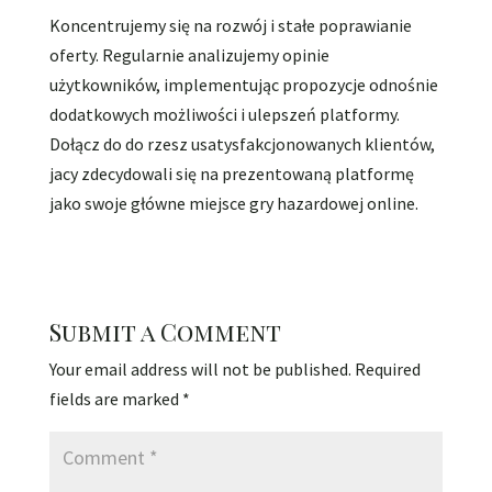
Koncentrujemy się na rozwój i stałe poprawianie
oferty. Regularnie analizujemy opinie
użytkowników, implementując propozycje odnośnie
dodatkowych możliwości i ulepszeń platformy.
Dołącz do do rzesz usatysfakcjonowanych klientów,
jacy zdecydowali się na prezentowaną platformę
jako swoje główne miejsce gry hazardowej online.
Submit a Comment
Your email address will not be published.
Required
fields are marked
*