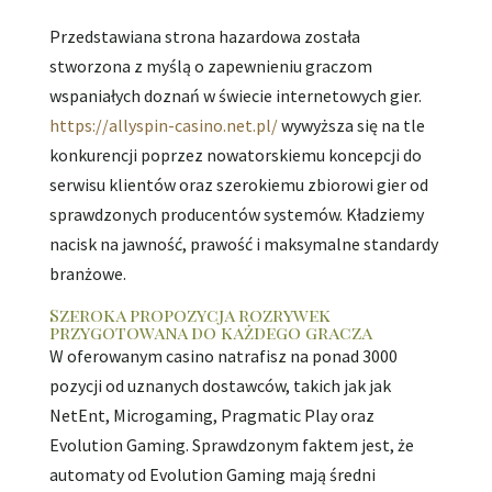
Przedstawiana strona hazardowa została
stworzona z myślą o zapewnieniu graczom
wspaniałych doznań w świecie internetowych gier.
https://allyspin-casino.net.pl/
wywyższa się na tle
konkurencji poprzez nowatorskiemu koncepcji do
serwisu klientów oraz szerokiemu zbiorowi gier od
sprawdzonych producentów systemów. Kładziemy
nacisk na jawność, prawość i maksymalne standardy
branżowe.
Szeroka propozycja rozrywek
przygotowana do każdego gracza
W oferowanym casino natrafisz na ponad 3000
pozycji od uznanych dostawców, takich jak jak
NetEnt, Microgaming, Pragmatic Play oraz
Evolution Gaming. Sprawdzonym faktem jest, że
automaty od Evolution Gaming mają średni