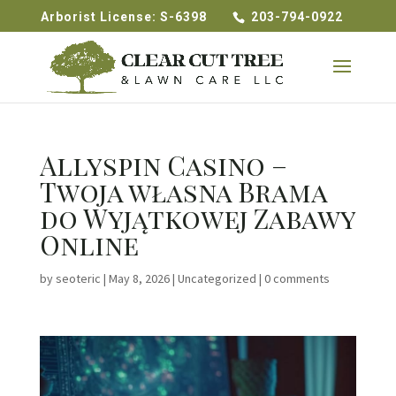
Arborist License: S-6398
203-794-0922
Allyspin Casino –
Twoja własna Brama
do Wyjątkowej Zabawy
Online
by
seoteric
|
May 8, 2026
|
Uncategorized
|
0 comments