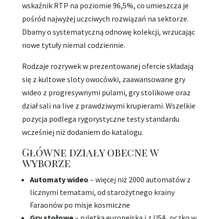
wskaźnik RTP na poziomie 96,5%, co umieszcza je
pośród najwyżej uczciwych rozwiązań na sektorze.
Dbamy o systematyczną odnowę kolekcji, wrzucając
nowe tytuły niemal codziennie.
Rodzaje rozrywek w prezentowanej ofercie składają
się z kultowe sloty owocówki, zaawansowane gry
wideo z progresywnymi pulami, gry stolikowe oraz
dział sali na live z prawdziwymi krupierami. Wszelkie
pozycja podlega rygorystyczne testy standardu
wcześniej niż dodaniem do katalogu.
Główne działy obecne w
wyborze
Automaty wideo
– więcej niż 2000 automatów z
licznymi tematami, od starożytnego krainy
Faraonów po misje kosmiczne
Gry stołowe
– ruletka europejska i z USA, oczko w