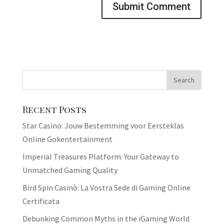
Recent Posts
Star Casino: Jouw Bestemming voor Eersteklas
Online Gokentertainment
Imperial Treasures Platform: Your Gateway to
Unmatched Gaming Quality
Bird Spin Casinò: La Vostra Sede di Gaming Online
Certificata
Debunking Common Myths in the iGaming World