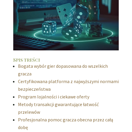
Spis treści
Bogata wybór gier dopasowana do wszelkich
gracza
Certyfikowana platforma z najwyższymi normami
bezpieczeństwa
Program lojalności i ciekawe oferty
Metody transakcji gwarantujące łatwość
przelewów
Profesjonalna pomoc gracza obecna przez całą
dobę