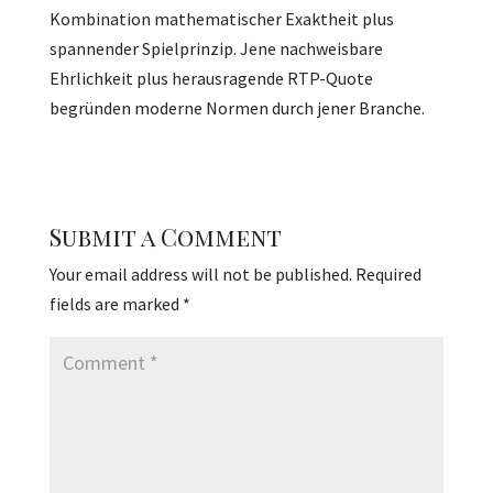
Kombination mathematischer Exaktheit plus
spannender Spielprinzip. Jene nachweisbare
Ehrlichkeit plus herausragende RTP-Quote
begründen moderne Normen durch jener Branche.
Submit a Comment
Your email address will not be published.
Required
fields are marked
*