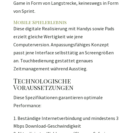
Game in Form von Langstrecke, keineswegs in Form
von Sprint.
Mobile Spielerlebnis
Diese digitale Realisierung mit Handys sowie Pads
erzielt gleiche Wertigkeit wie jene
Computerversion. Anpassungsfähiges Konzept
passt jene Interface selbsttätig an Screengrößen
an. Touchbedienung gestattet genaues
Zeitmanagement während Ausstieg.
Technologische
Voraussetzungen
Diese Spezifikationen garantieren optimale
Performance:
Beständige Internetverbindung und mindestens 3
Mbps Download-Geschwindigkeit