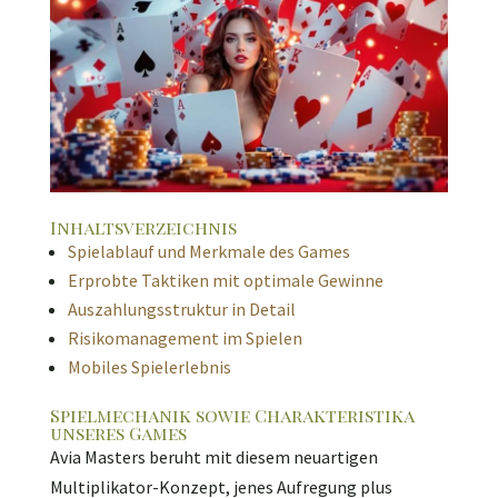
Inhaltsverzeichnis
Spielablauf und Merkmale des Games
Erprobte Taktiken mit optimale Gewinne
Auszahlungsstruktur in Detail
Risikomanagement im Spielen
Mobiles Spielerlebnis
Spielmechanik sowie Charakteristika
unseres Games
Avia Masters beruht mit diesem neuartigen
Multiplikator-Konzept, jenes Aufregung plus