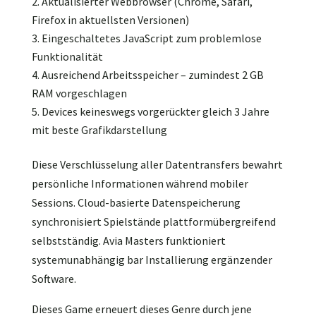
Aktualisierter Webbrowser (Chrome, Safari,
Firefox in aktuellsten Versionen)
Eingeschaltetes JavaScript zum problemlose
Funktionalität
Ausreichend Arbeitsspeicher – zumindest 2 GB
RAM vorgeschlagen
Devices keineswegs vorgerückter gleich 3 Jahre
mit beste Grafikdarstellung
Diese Verschlüsselung aller Datentransfers bewahrt
persönliche Informationen während mobiler
Sessions. Cloud-basierte Datenspeicherung
synchronisiert Spielstände plattformübergreifend
selbstständig. Avia Masters funktioniert
systemunabhängig bar Installierung ergänzender
Software.
Dieses Game erneuert dieses Genre durch jene