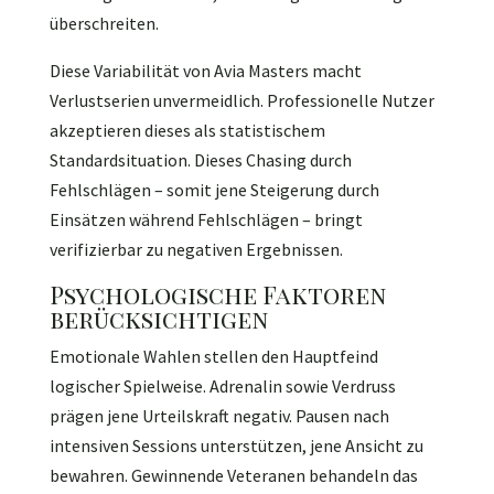
überschreiten.
Diese Variabilität von Avia Masters macht
Verlustserien unvermeidlich. Professionelle Nutzer
akzeptieren dieses als statistischem
Standardsituation. Dieses Chasing durch
Fehlschlägen – somit jene Steigerung durch
Einsätzen während Fehlschlägen – bringt
verifizierbar zu negativen Ergebnissen.
Psychologische Faktoren
berücksichtigen
Emotionale Wahlen stellen den Hauptfeind
logischer Spielweise. Adrenalin sowie Verdruss
prägen jene Urteilskraft negativ. Pausen nach
intensiven Sessions unterstützen, jene Ansicht zu
bewahren. Gewinnende Veteranen behandeln das