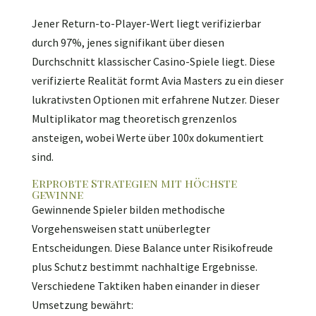
Jener Return-to-Player-Wert liegt verifizierbar
durch 97%, jenes signifikant über diesen
Durchschnitt klassischer Casino-Spiele liegt. Diese
verifizierte Realität formt Avia Masters zu ein dieser
lukrativsten Optionen mit erfahrene Nutzer. Dieser
Multiplikator mag theoretisch grenzenlos
ansteigen, wobei Werte über 100x dokumentiert
sind.
Erprobte Strategien mit höchste
Gewinne
Gewinnende Spieler bilden methodische
Vorgehensweisen statt unüberlegter
Entscheidungen. Diese Balance unter Risikofreude
plus Schutz bestimmt nachhaltige Ergebnisse.
Verschiedene Taktiken haben einander in dieser
Umsetzung bewährt: