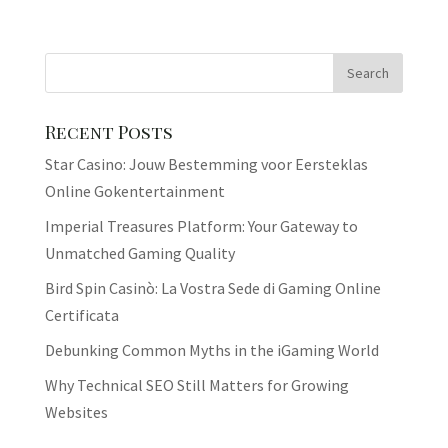
Recent Posts
Star Casino: Jouw Bestemming voor Eersteklas
Online Gokentertainment
Imperial Treasures Platform: Your Gateway to
Unmatched Gaming Quality
Bird Spin Casinò: La Vostra Sede di Gaming Online
Certificata
Debunking Common Myths in the iGaming World
Why Technical SEO Still Matters for Growing
Websites