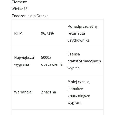
Element
Wielkość
Znaczenie dla Gracza
Ponadprzeciętny
RTP
96,71%
return dla
użytkownika
Szansa
Największa
5000x
transformacyjnych
wygrana
obstawienia
wypłat
Mniej częste,
jednakże
Wariancja
Znaczna
znaczniejsze
wygrane