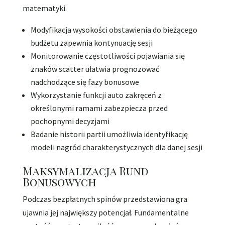
matematyki.
Modyfikacja wysokości obstawienia do bieżącego
budżetu zapewnia kontynuację sesji
Monitorowanie częstotliwości pojawiania się
znaków scatter ułatwia prognozować
nadchodzące się fazy bonusowe
Wykorzystanie funkcji auto zakręceń z
określonymi ramami zabezpiecza przed
pochopnymi decyzjami
Badanie historii partii umożliwia identyfikację
modeli nagród charakterystycznych dla danej sesji
Maksymalizacja Rund
Bonusowych
Podczas bezpłatnych spinów przedstawiona gra
ujawnia jej największy potencjał. Fundamentalne