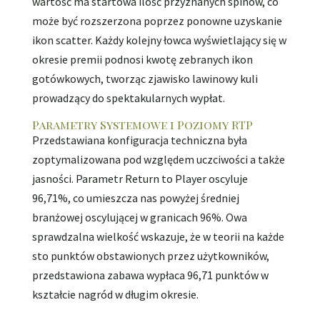
wartość ma startowa ilość przyznanych spinów, co
może być rozszerzona poprzez ponowne uzyskanie
ikon scatter. Każdy kolejny łowca wyświetlający się w
okresie premii podnosi kwotę zebranych ikon
gotówkowych, tworząc zjawisko lawinowy kuli
prowadzący do spektakularnych wypłat.
Parametry Systemowe i Poziomy RTP
Przedstawiana konfiguracja techniczna była
zoptymalizowana pod względem uczciwości a także
jasności. Parametr Return to Player oscyluje
96,71%, co umieszcza nas powyżej średniej
branżowej oscylującej w granicach 96%. Owa
sprawdzalna wielkość wskazuje, że w teorii na każde
sto punktów obstawionych przez użytkowników,
przedstawiona zabawa wypłaca 96,71 punktów w
kształcie nagród w długim okresie.