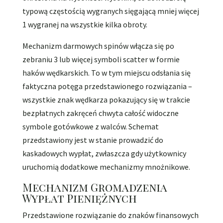
typową częstością wygranych sięgającą mniej więcej
1 wygranej na wszystkie kilka obroty.
Mechanizm darmowych spinów włącza się po
zebraniu 3 lub więcej symboli scatter w formie
haków wędkarskich. To w tym miejscu odsłania się
faktyczna potęga przedstawionego rozwiązania –
wszystkie znak wędkarza pokazujący się w trakcie
bezpłatnych zakręceń chwyta całość widoczne
symbole gotówkowe z walców. Schemat
przedstawiony jest w stanie prowadzić do
kaskadowych wypłat, zwłaszcza gdy użytkownicy
uruchomią dodatkowe mechanizmy mnożnikowe.
Mechanizm Gromadzenia
Wypłat Pieniężnych
Przedstawione rozwiązanie do znaków finansowych