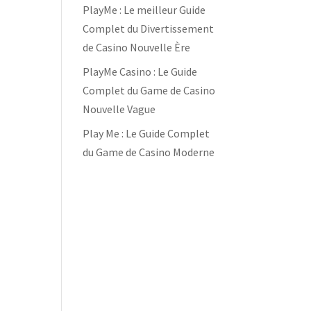
PlayMe : Le meilleur Guide
Complet du Divertissement
de Casino Nouvelle Ère
PlayMe Casino : Le Guide
Complet du Game de Casino
Nouvelle Vague
Play Me : Le Guide Complet
du Game de Casino Moderne