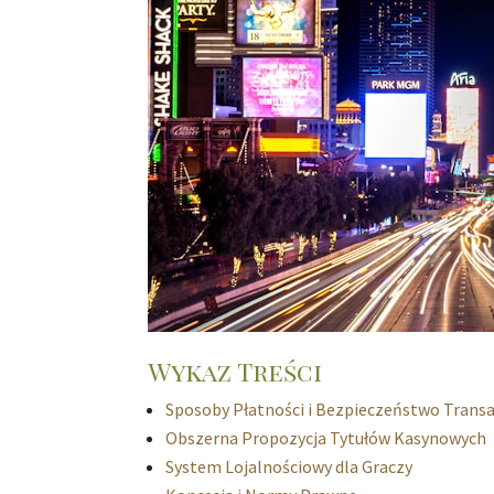
Wykaz Treści
Sposoby Płatności i Bezpieczeństwo Transa
Obszerna Propozycja Tytułów Kasynowych
System Lojalnościowy dla Graczy