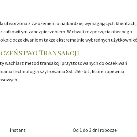
ła utworzona z założeniem o najbardziej wymagających klientach,
 z całkowitym zabezpieczeniem. W chwili rozpoczęcia obecnego
aspokoić oczekiwaniom także ekstremalnie wybrednych użytkownik
eczeństwo Transakcji
aty wachlarz metod transakcji przystosowanych do oczekiwań
aniania technologią szyfrowania SSL 256-bit, które zapewnia
nsowych.
Instant
Od 1 do 3 dni robocze