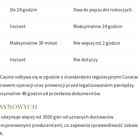
Do 24 godzin
Dwa do pięciu dni roboczych
Instant
Maksymalnie 24 godzin
Maksymalnie 30 minut
Nie więcej niż 2 godzin
Instant
Nie dotyczy
Casino odbywa się w zgodzie z standardami regulacyjnymi Curacao
prawem operacji oraz prewencji przed legalizowaniem pieniędzy.
symalnie 48 godzin od przesłania dokumentów.
asynowych
obejmuje więcej niż 3500 gier od uznanych dostawców
encjonowanymi producentami, co zapewnia sprawiedliwość zabaw
h.