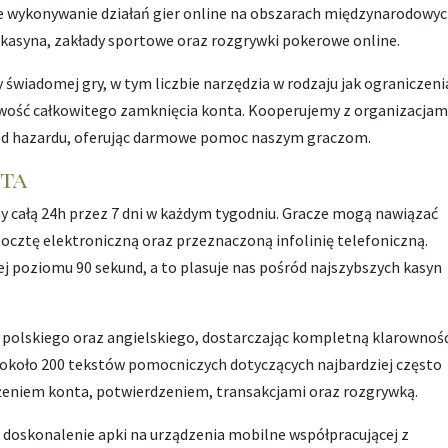
e wykonywanie działań gier online na obszarach międzynarodowyc
 kasyna, zakłady sportowe oraz rozgrywki pokerowe online.
świadomej gry, w tym liczbie narzędzia w rodzaju jak ograniczeni
ość całkowitego zamknięcia konta. Kooperujemy z organizacjam
d hazardu, oferując darmowe pomoc naszym graczom.
nta
y całą 24h przez 7 dni w każdym tygodniu. Gracze mogą nawiązać
pocztę elektroniczną oraz przeznaczoną infolinię telefoniczną.
żej poziomu 90 sekund, a to plasuje nas pośród najszybszych kasyn
w polskiego oraz angielskiego, dostarczając kompletną klarownoś
 około 200 tekstów pomocniczych dotyczących najbardziej często
żeniem konta, potwierdzeniem, transakcjami oraz rozgrywką.
 doskonalenie apki na urządzenia mobilne współpracującej z