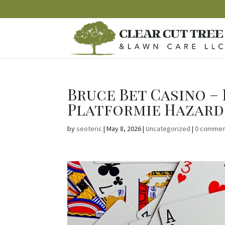
Bruce Bet Casino –
Platformie Hazard
by
seoteric
|
May 8, 2026
|
Uncategorized
|
0 commen