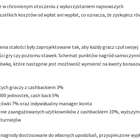
e w chronionym otoczeniu z wykorzystaniem najnowszych
szelkich kosztów od wpłat ani wypłat, co oznacza, że zyskujesz r
 stałości były zaprojektowane tak, aby każdy gracz czuł swojej
ości gry czy poziomu stawek. Schemat punktów nagród samoczynn
otówkę, które następnie jest możliwość wymienić na kwoty bonuso
ących graczy z cashbackiem 3%
00 jednostek, cash back 5%
tówki 7% oraz indywidualny manager konta
ólnie zaangażowanych użytkowników z cashbackiem 10%, wyższym
 turniejów
e nagrody dostosowane do własnych upodobań, przyspieszone wyp