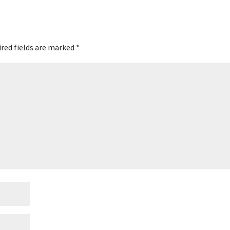
red fields are marked
*