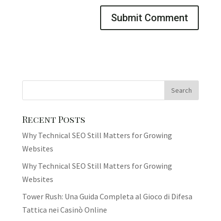
Recent Posts
Why Technical SEO Still Matters for Growing
Websites
Why Technical SEO Still Matters for Growing
Websites
Tower Rush: Una Guida Completa al Gioco di Difesa
Tattica nei Casinò Online