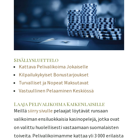
Sisällysluettelo
Kattava Pelivalikoima Jokaiselle
Kilpailukykyiset Bonustarjoukset
Turvalliset ja Nopeat Maksutavat
Vastuullinen Pelaaminen Keskiössä
Laaja Pelivalikoima Kaikenlaisille
Meillä
siirry sivulle
pelaajat löytävät runsaan
valikoiman ensiluokkaisia kasinopelejä, jotka ovat
on valittu huolellisesti vastaamaan suomalaisten
toiveita. Pelivalikoimamme kattaa yli 3 000 erilaista