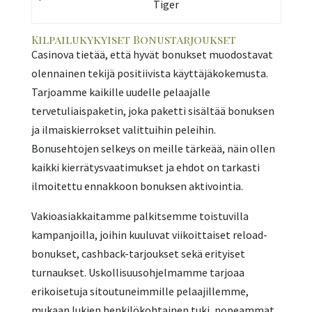
Tiger
Kilpailukykyiset Bonustarjoukset
Casinova tietää, että hyvät bonukset muodostavat
olennainen tekijä positiivista käyttäjäkokemusta.
Tarjoamme kaikille uudelle pelaajalle
tervetuliaispaketin, joka paketti sisältää bonuksen
ja ilmaiskierrokset valittuihin peleihin.
Bonusehtojen selkeys on meille tärkeää, näin ollen
kaikki kierrätysvaatimukset ja ehdot on tarkasti
ilmoitettu ennakkoon bonuksen aktivointia.
Vakioasiakkaitamme palkitsemme toistuvilla
kampanjoilla, joihin kuuluvat viikoittaiset reload-
bonukset, cashback-tarjoukset sekä erityiset
turnaukset. Uskollisuusohjelmamme tarjoaa
erikoisetuja sitoutuneimmille pelaajillemme,
mukaan lukien henkilökohtainen tuki, nopeammat