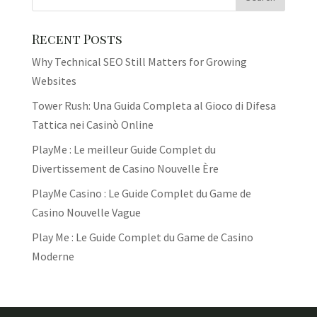
Recent Posts
Why Technical SEO Still Matters for Growing
Websites
Tower Rush: Una Guida Completa al Gioco di Difesa
Tattica nei Casinò Online
PlayMe : Le meilleur Guide Complet du
Divertissement de Casino Nouvelle Ère
PlayMe Casino : Le Guide Complet du Game de
Casino Nouvelle Vague
Play Me : Le Guide Complet du Game de Casino
Moderne