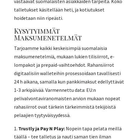
vastaavat suomalaisten asiakkaiden tarpeita. Koko
talletukset käsitellään heti, ja kotiutukset
hoidetaan niin ripeästi.
Kysytyimmät
Maksumenetelmät
Tarjoamme kaikki keskeisimpiä suomalaisia
maksumenetelmiä, mukaan lukien tilisiirrot, e-
lompakot ja prepaid-vaihtoehdot. Rahansiirrot
digitaalisiin walleteihin prosessoidaan tavallisesti
24 h aikana, samalla kun pankkimaksut edellyttävät
1-3 arkipäivää. Varmennettu data: EU:n
pelivalvontaviranomaisten arvion mukaan nopeat
rahasiirrot ovat tärkein tärkeimmistä tekijöistä
pelaajien tyytyväisyydessä.
Trustly ja Pay N Play:
Nopein tapa pelata meillä
täällä – tee talletus ja nauti saman tien ilman