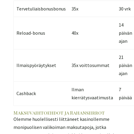
Tervetuliaisbonusbonus
35x
30 vrk
14
Reload-bonus
40x
päivän
ajan
21
Ilmaispyöräytykset
35x voittosummat
päivän
ajan
Ilman
7
Cashback
kierrätysvaatimusta
päivää
Maksuvaihtoehdot ja Rahansiirrot
Olemme huolellisesti liittäneet kasinollemme
monipuolisen valikoiman maksutapoja, jotka