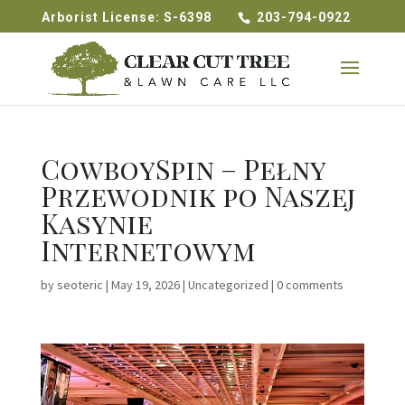
Arborist License: S-6398
203-794-0922
CowboySpin – Pełny
Przewodnik po Naszej
Kasynie
Internetowym
by
seoteric
|
May 19, 2026
|
Uncategorized
|
0 comments