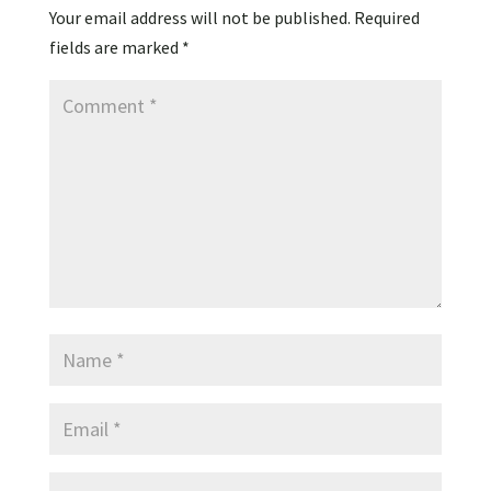
Your email address will not be published.
Required
fields are marked
*