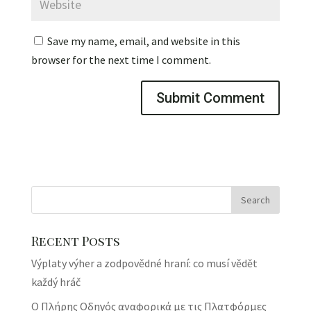
Save my name, email, and website in this
browser for the next time I comment.
Recent Posts
Výplaty výher a zodpovědné hraní: co musí vědět
každý hráč
Ο Πλήρης Οδηγός αναφορικά με τις Πλατφόρμες