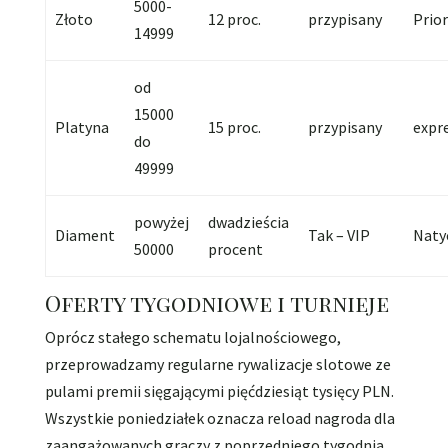
5000-
Złoto
12 proc.
przypisany
Prio
14999
od
15000
Platyna
15 proc.
przypisany
expr
do
49999
powyżej
dwadzieścia
Diament
Tak – VIP
Naty
50000
procent
Oferty tygodniowe i turnieje
Oprócz stałego schematu lojalnościowego,
przeprowadzamy regularne rywalizacje slotowe ze
pulami premii sięgającymi pięćdziesiąt tysięcy PLN.
Wszystkie poniedziałek oznacza reload nagroda dla
zaangażowanych graczy z poprzedniego tygodnia,