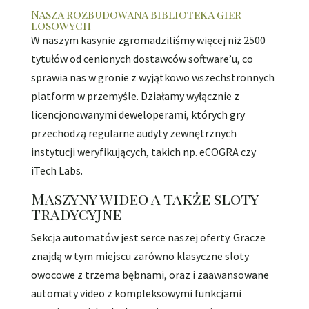
Nasza rozbudowana biblioteka gier
losowych
W naszym kasynie zgromadziliśmy więcej niż 2500
tytułów od cenionych dostawców software’u, co
sprawia nas w gronie z wyjątkowo wszechstronnych
platform w przemyśle. Działamy wyłącznie z
licencjonowanymi deweloperami, których gry
przechodzą regularne audyty zewnętrznych
instytucji weryfikujących, takich np. eCOGRA czy
iTech Labs.
Maszyny wideo a także sloty
tradycyjne
Sekcja automatów jest serce naszej oferty. Gracze
znajdą w tym miejscu zarówno klasyczne sloty
owocowe z trzema bębnami, oraz i zaawansowane
automaty video z kompleksowymi funkcjami