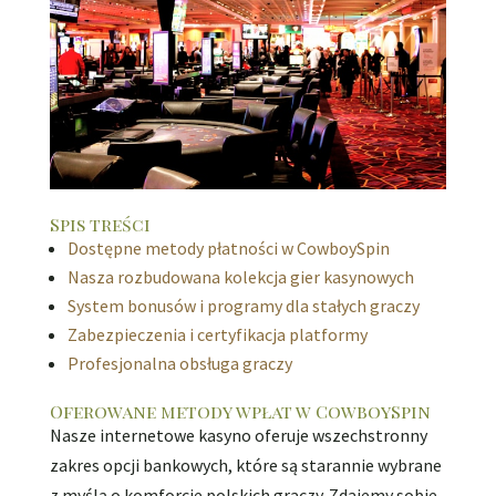
Spis treści
Dostępne metody płatności w CowboySpin
Nasza rozbudowana kolekcja gier kasynowych
System bonusów i programy dla stałych graczy
Zabezpieczenia i certyfikacja platformy
Profesjonalna obsługa graczy
Oferowane metody wpłat w CowboySpin
Nasze internetowe kasyno oferuje wszechstronny
zakres opcji bankowych, które są starannie wybrane
z myślą o komforcie polskich graczy. Zdajemy sobie