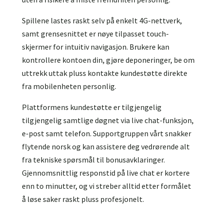
Spillene lastes raskt selv på enkelt 4G-nettverk,
samt grensesnittet er nøye tilpasset touch-
skjermer for intuitiv navigasjon. Brukere kan
kontrollere kontoen din, gjøre deponeringer, be om
uttrekk uttak pluss kontakte kundestøtte direkte
fra mobilenheten personlig.
Plattformens kundestøtte er tilgjengelig
tilgjengelig samtlige døgnet via live chat-funksjon,
e-post samt telefon. Supportgruppen vårt snakker
flytende norsk og kan assistere deg vedrørende alt
fra tekniske spørsmål til bonusavklaringer.
Gjennomsnittlig responstid på live chat er kortere
enn to minutter, og vi streber alltid etter formålet
å løse saker raskt pluss profesjonelt.