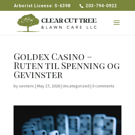
Arborist License: S-6398
203-794-0922
Goldex Casino –
Ruten til Spenning og
Gevinster
by
seoteric
|
May 27, 2026
|
Uncategorized
|
0 comments