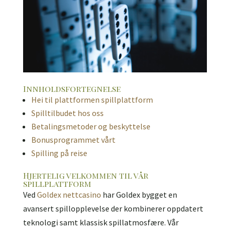
Innholdsfortegnelse
Hei til plattformen spillplattform
Spilltilbudet hos oss
Betalingsmetoder og beskyttelse
Bonusprogrammet vårt
Spilling på reise
Hjertelig velkommen til vår
spillplattform
Ved
Goldex nettcasino
har Goldex bygget en
avansert spillopplevelse der kombinerer oppdatert
teknologi samt klassisk spillatmosfære. Vår