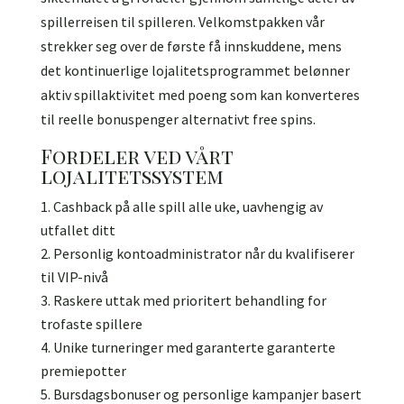
spillerreisen til spilleren. Velkomstpakken vår
strekker seg over de første få innskuddene, mens
det kontinuerlige lojalitetsprogrammet belønner
aktiv spillaktivitet med poeng som kan konverteres
til reelle bonuspenger alternativt free spins.
Fordeler ved vårt
lojalitetssystem
Cashback på alle spill alle uke, uavhengig av
utfallet ditt
Personlig kontoadministrator når du kvalifiserer
til VIP-nivå
Raskere uttak med prioritert behandling for
trofaste spillere
Unike turneringer med garanterte garanterte
premiepotter
Bursdagsbonuser og personlige kampanjer basert