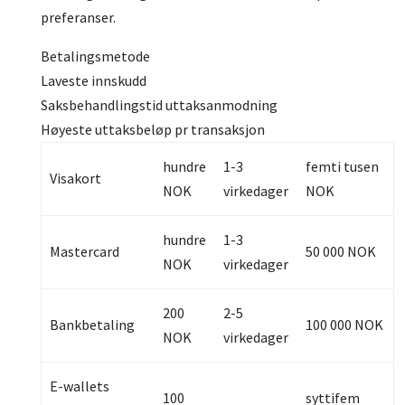
preferanser.
Betalingsmetode
Laveste innskudd
Saksbehandlingstid uttaksanmodning
Høyeste uttaksbeløp pr transaksjon
hundre
1-3
femti tusen
Visakort
NOK
virkedager
NOK
hundre
1-3
Mastercard
50 000 NOK
NOK
virkedager
200
2-5
Bankbetaling
100 000 NOK
NOK
virkedager
E-wallets
100
syttifem