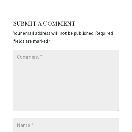
Submit a Comment
Your email address will not be published.
Required
fields are marked
*