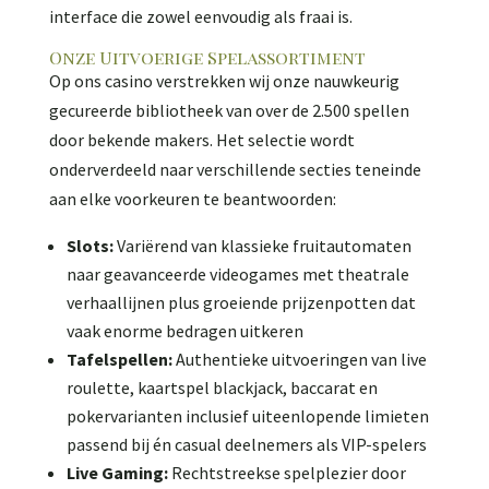
interface die zowel eenvoudig als fraai is.
Onze Uitvoerige Spelassortiment
Op ons casino verstrekken wij onze nauwkeurig
gecureerde bibliotheek van over de 2.500 spellen
door bekende makers. Het selectie wordt
onderverdeeld naar verschillende secties teneinde
aan elke voorkeuren te beantwoorden:
Slots:
Variërend van klassieke fruitautomaten
naar geavanceerde videogames met theatrale
verhaallijnen plus groeiende prijzenpotten dat
vaak enorme bedragen uitkeren
Tafelspellen:
Authentieke uitvoeringen van live
roulette, kaartspel blackjack, baccarat en
pokervarianten inclusief uiteenlopende limieten
passend bij én casual deelnemers als VIP-spelers
Live Gaming:
Rechtstreekse spelplezier door