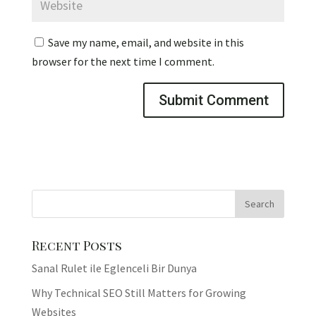
Save my name, email, and website in this
browser for the next time I comment.
Recent Posts
Sanal Rulet ile Eglenceli Bir Dunya
Why Technical SEO Still Matters for Growing
Websites