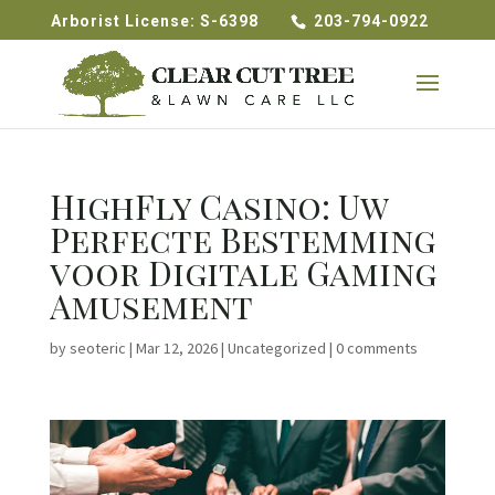
Arborist License: S-6398
203-794-0922
HighFly Casino: Uw
Perfecte Bestemming
voor Digitale Gaming
Amusement
by
seoteric
|
Mar 12, 2026
|
Uncategorized
|
0 comments