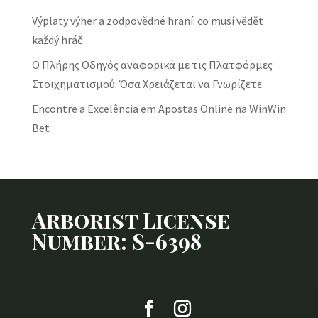
Výplaty výher a zodpovědné hraní: co musí vědět
každý hráč
Ο Πλήρης Οδηγός αναφορικά με τις Πλατφόρμες
Στοιχηματισμού: Όσα Χρειάζεται να Γνωρίζετε
Encontre a Excelência em Apostas Online na WinWin
Bet
Arborist License
Number: S-6398