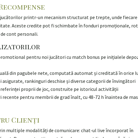
i Recompense
jucătorilor printr-un mecanism structurat pe trepte, unde fiecare
itate. Aceste credite pot fi schimbate în fonduri promoționale, rot
i de cont personali.
lizatorilor
romotional pentru noi jucători cu match bonus pe inițialele depo
ală din pagubele nete, computată automat și creditată în orice l
 asigurate, rankinguri deschise și diverse categorii de învingători
ferinței proprii de joc, construite pe istoricul activității
ri recente pentru membrii de grad înalt, cu 48-72 h înaintea de ma
ru Clienți
prin multiple modalități de comunicare: chat-ul live încorporat în