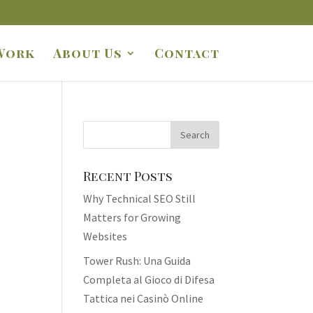
Work
About Us
Contact
Recent Posts
Why Technical SEO Still
Matters for Growing
Websites
Tower Rush: Una Guida
Completa al Gioco di Difesa
Tattica nei Casinò Online