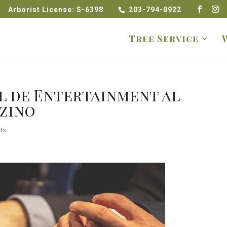
Arborist License: S-6398
203-794-0922
Tree Service
ul de Entertainment al
azino
ts