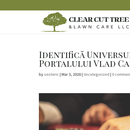
Identifică Univers
Portalului Vlad C
by
seoteric
|
Mar 3, 2026
|
Uncategorized
|
0 commen