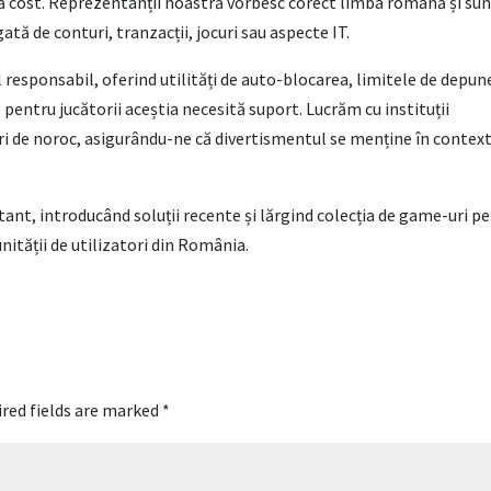
ră cost. Reprezentanții noastră vorbesc corect limba română și su
tă de conturi, tranzacții, jocuri sau aspecte IT.
esponsabil, oferind utilități de auto-blocarea, limitele de depun
e pentru jucătorii aceștia necesită suport. Lucrăm cu instituții
ri de noroc, asigurându-ne că divertismentul se menține în contex
ant, introducând soluții recente și lărgind colecția de game-uri p
nității de utilizatori din România.
red fields are marked
*