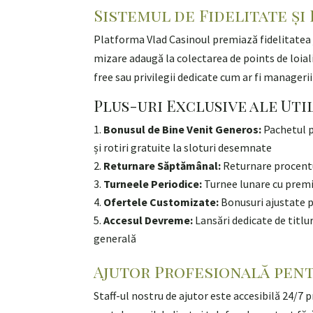
Sistemul de Fidelitate ș
Platforma Vlad Casinoul premiază fidelitatea 
mizare adaugă la colectarea de points de loial
free sau privilegii dedicate cum ar fi manageri
Plus-uri Exclusive ale Uti
Bonusul de Bine Venit Generos:
Pachetul p
și rotiri gratuite la sloturi desemnate
Returnare Săptămânal:
Returnare procentu
Turneele Periodice:
Turnee lunare cu premii
Ofertele Customizate:
Bonusuri ajustate pre
Accesul Devreme:
Lansări dedicate de titlu
generală
Ajutor Profesională pent
Staff-ul nostru de ajutor este accesibilă 24/7 