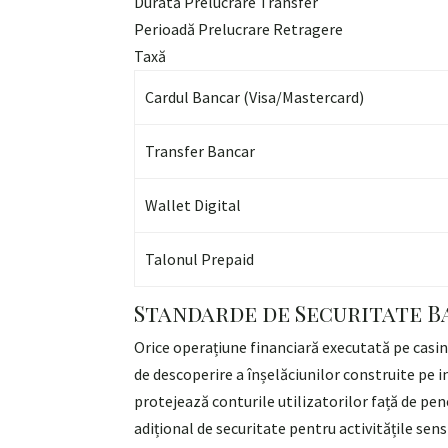
Durată Prelucrare Transfer
Perioadă Prelucrare Retragere
Taxă
Cardul Bancar (Visa/Mastercard)
Transfer Bancar
Wallet Digital
Talonul Prepaid
Standarde de Securitate 
Orice operațiune financiară executată pe casi
de descoperire a înșelăciunilor construite pe 
protejează conturile utilizatorilor față de pen
adițional de securitate pentru activitățile sens