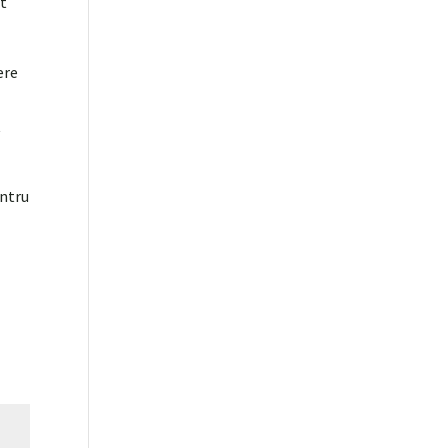
nt
ere
t
entru