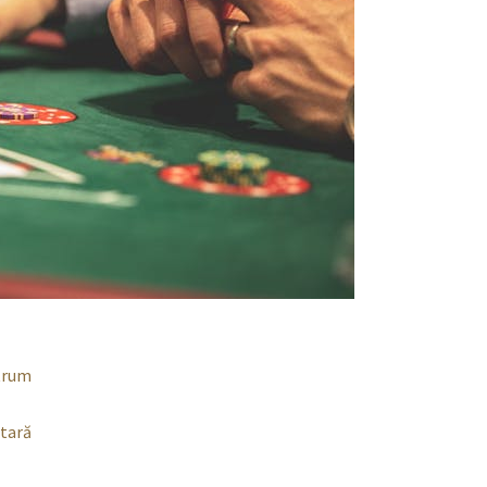
strum
etară