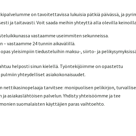
ukipalvelumme on tavoitettavissa lukuisia pätkiä päivässä, ja pyr
sti ja taitavasti. Voit saada meihin yhteyttä alla olevilla keinoilla
usteluikkunassa vastaamme useimmiten sekunneissa.
n – vastaamme 24 tunnin aikavälillä.
opas yleisimpiin tiedusteluihin maksu-, siirto- ja pelikysymyksissä
htuu helposti sinun kielellä. Työntekijöimme on opastettu
n pulmiin yhteydelliset asiakokonaisuudet.
nettikasinopelaaja tarvitsee: monipuolisen pelikirjon, turvallis
ja asiakaslähtöisen palvelun. Yhdisty yhteisöömme ja tee
monien suomalaisten käyttäjien paras vaihtoehto.