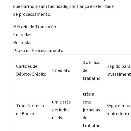
que harmonizam facilidade, confiança e celeridade
de processamento.
Método de Transação
Entradas
Retiradas
Prazo de Processamento
3 a 5 dias
Cartões de
Rápido para
Imediato
de
Débito/Crédito
investimen
trabalho
três a
um a três
sete
Transferência
Seguro mas
períodos
jornadas
de Banco
muito lento
úteis
de
trabalho