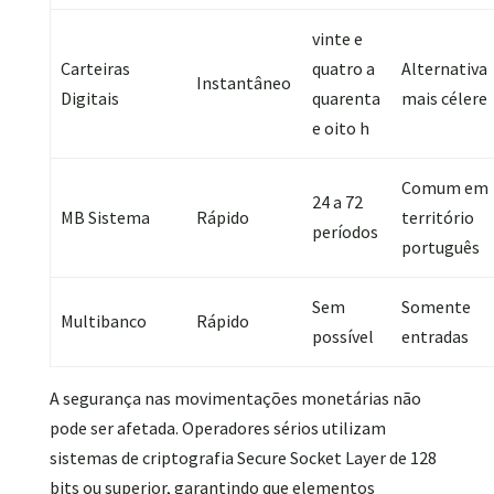
vinte e
Carteiras
quatro a
Alternativa
Instantâneo
Digitais
quarenta
mais célere
e oito h
Comum em
24 a 72
MB Sistema
Rápido
território
períodos
português
Sem
Somente
Multibanco
Rápido
possível
entradas
A segurança nas movimentações monetárias não
pode ser afetada. Operadores sérios utilizam
sistemas de criptografia Secure Socket Layer de 128
bits ou superior, garantindo que elementos