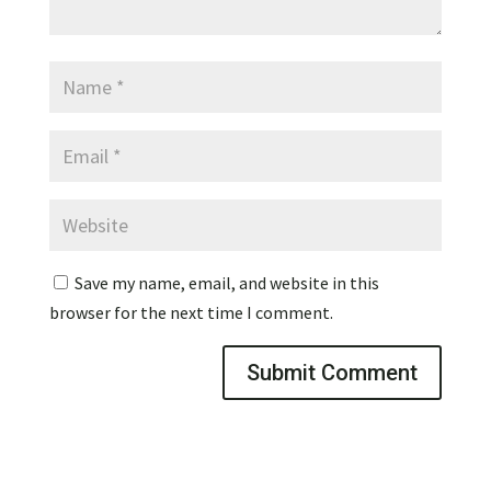
Save my name, email, and website in this
browser for the next time I comment.