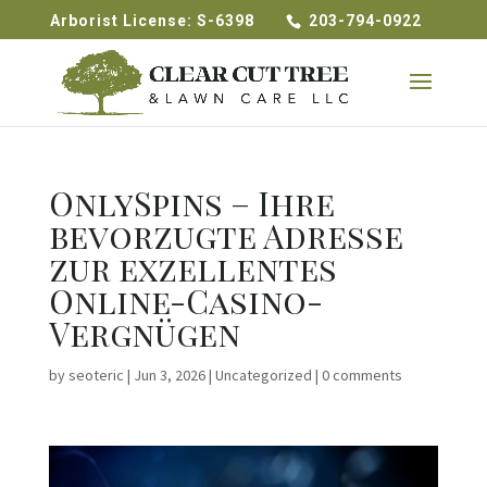
Arborist License: S-6398
203-794-0922
OnlySpins – Ihre
bevorzugte Adresse
zur exzellentes
Online-Casino-
Vergnügen
by
seoteric
|
Jun 3, 2026
|
Uncategorized
|
0 comments