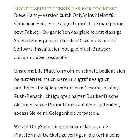
Mobile Spielerlebnis bar Kompromisse
Diese Handy- Version durch OnlySpins bleibt für
sämtliche Endgeräte abgestimmt. Ob Smartphone
bzw. Tablet – Du genießen das gleiche erstklassige
Spielerlebnis genauso für den Desktop. Keinerlei
Software-Installation nötig, einfach Browser
aufrufen sowie losspielen.
Unsre mobile Plattform öffnet schnell, bedient sich
benutzerfreundlich & stellt Zugriff bezüglich
praktisch alle Spiele von unserm Gesamtkatalog.
Push-Benachrichtigungen halten Du über frische
Aktionen sowie Promotionen auf dem Laufenden,
sodass Sie keine Gelegenheit verpassen.
Wir auf OnlySpins sind zufrieden darauf, eine
Plattform entwickelt zu verfügen, die technische