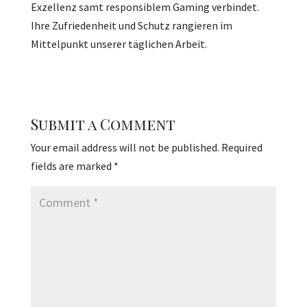
Exzellenz samt responsiblem Gaming verbindet.
Ihre Zufriedenheit und Schutz rangieren im
Mittelpunkt unserer täglichen Arbeit.
Submit a Comment
Your email address will not be published.
Required
fields are marked
*