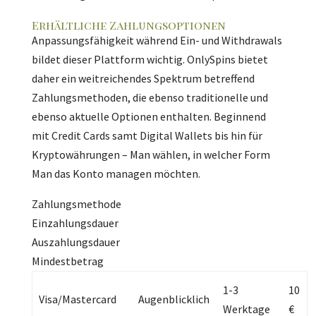
Erhältliche Zahlungsoptionen
Anpassungsfähigkeit während Ein- und Withdrawals
bildet dieser Plattform wichtig. OnlySpins bietet
daher ein weitreichendes Spektrum betreffend
Zahlungsmethoden, die ebenso traditionelle und
ebenso aktuelle Optionen enthalten. Beginnend
mit Credit Cards samt Digital Wallets bis hin für
Kryptowährungen – Man wählen, in welcher Form
Man das Konto managen möchten.
Zahlungsmethode
Einzahlungsdauer
Auszahlungsdauer
Mindestbetrag
1-3
10
Visa/Mastercard
Augenblicklich
Werktage
€