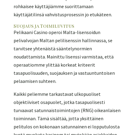
rohkaisee käyttäjiämme suorittamaan
käyttäjätilinsä vahvistusprosessin jo etukäteen.
Suojaus ja Toimiluvitus
Pelikaani Casino operoi Malta-lisensoidun
pelivalvojan Maltan pelilisenssin hallinnassa, se
tarvitsee yhtenäistä sääntelynormien
noudattamista. Mainittu lisenssi varmistaa, että
operaatiomme ylittää korkeat kriteerit
tasapuolisuuden, suojauksen ja vastuuntuntoisen
pelaamisen suhteen.
Kaikki peliemme tarkastavat ulkopuoliset
objektiiviset osapuolet, jotka tasapuolisesti
turvaavat satunnaistoimintojen (RNG) oikeanlaisen
toiminnan. Tämä sisältää, jotta yksittäinen
pelitulos on kokonaan satunnainen ei lopputulosta
kyetä muokata kasinom tai myöskään asiakkaiden