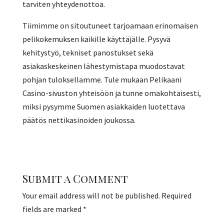
tarviten yhteydenottoa.
Tiimimme on sitoutuneet tarjoamaan erinomaisen
pelikokemuksen kaikille käyttäjälle. Pysyvä
kehitystyö, tekniset panostukset sekä
asiakaskeskeinen lähestymistapa muodostavat
pohjan tuloksellamme. Tule mukaan Pelikaani
Casino-sivuston yhteisöön ja tunne omakohtaisesti,
miksi pysymme Suomen asiakkaiden luotettava
päätös nettikasinoiden joukossa.
Submit a Comment
Your email address will not be published.
Required
fields are marked
*