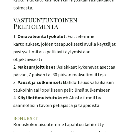
toimesta.
Vastuuntuntoinen
Pelitoiminta
Omavalvontatyökalut:
Esittelemme
kartoitukset, joiden tasapuolisesti avulla käyttäjät
pystyvät mitata pelikäyttäytymistään
objektiivisesti
Maksurajoitukset:
Asiakkaat kykenevät asettaa
päivän, 7 päivän tai 30 päivän maksulimiiittejä
Pausit ja sulkemiset:
Mahdollisuus väliaikaisiin
taukoihin tai lopulliseen pelitilinsä sulkemiseen
Käytäntömuistutukset:
Alusta ilmoittaa
säännöllisin tavoin peliajasta ja tappioista
Bonukset
Bonuskokonaisuutemme tapahtuu kehitetty