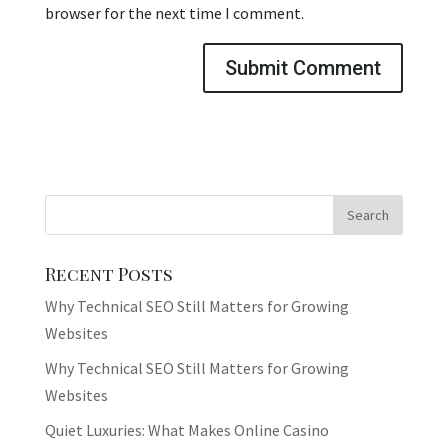
browser for the next time I comment.
Recent Posts
Why Technical SEO Still Matters for Growing
Websites
Why Technical SEO Still Matters for Growing
Websites
Quiet Luxuries: What Makes Online Casino