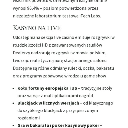
wskaźnik powrotu w oferowanym kasynie online
wynosi 96,4% – poziom potwierdzona przez
niezależne laboratorium testowe iTech Labs.
Kasyno na live
Udostępniana sekcja live casino emituje rozgrywki w
rozdzielczości HD z zaawansowanych studiów.
Dealerzy nadzorują rozgrywki w mowie polskim,
tworząc realistyczną aurę stacjonarnego salonu.
Dostępne są różne odmiany ruletki, oczka, bakaratu
oraz programy zabawowe w rodzaju game show.
Koło fortuny europejska i US
– tradycyjne stoły
oraz wersje z multiplikatorami nagród
Blackjack w licznych wersjach
– od klasycznego
do szybkiego blackjack z przyspieszonym
rozdaniami
Gra w bakarata i poker kasynowy poker
–