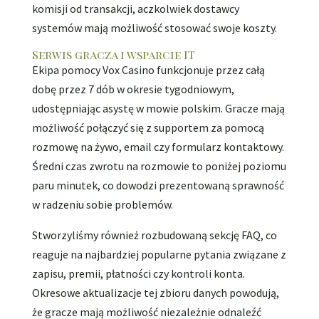
komisji od transakcji, aczkolwiek dostawcy
systemów mają możliwość stosować swoje koszty.
Serwis gracza i wsparcie IT
Ekipa pomocy Vox Casino funkcjonuje przez całą
dobę przez 7 dób w okresie tygodniowym,
udostępniając asystę w mowie polskim. Gracze mają
możliwość połączyć się z supportem za pomocą
rozmowę na żywo, email czy formularz kontaktowy.
Średni czas zwrotu na rozmowie to poniżej poziomu
paru minutek, co dowodzi prezentowaną sprawność
w radzeniu sobie problemów.
Stworzyliśmy również rozbudowaną sekcję FAQ, co
reaguje na najbardziej popularne pytania związane z
zapisu, premii, płatności czy kontroli konta.
Okresowe aktualizacje tej zbioru danych powodują,
że gracze mają możliwość niezależnie odnaleźć