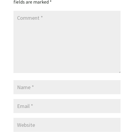
fields are marked
*