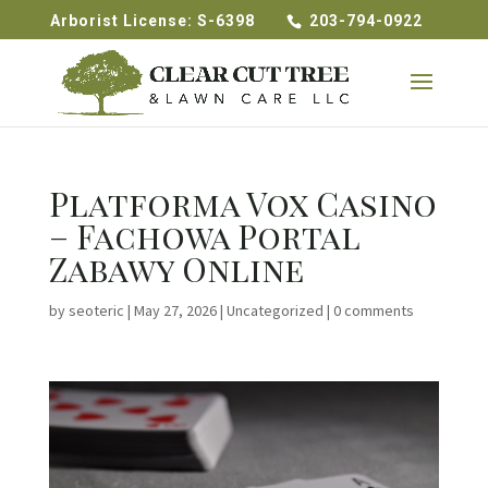
Arborist License: S-6398
203-794-0922
Platforma Vox Casino
– Fachowa Portal
Zabawy Online
by
seoteric
|
May 27, 2026
|
Uncategorized
|
0 comments