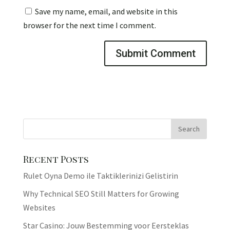
Save my name, email, and website in this
browser for the next time I comment.
Recent Posts
Rulet Oyna Demo ile Taktiklerinizi Gelistirin
Why Technical SEO Still Matters for Growing
Websites
Star Casino: Jouw Bestemming voor Eersteklas