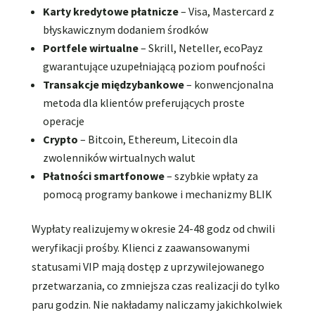
Karty kredytowe płatnicze
– Visa, Mastercard z
błyskawicznym dodaniem środków
Portfele wirtualne
– Skrill, Neteller, ecoPayz
gwarantujące uzupełniającą poziom poufności
Transakcje międzybankowe
– konwencjonalna
metoda dla klientów preferujących proste
operacje
Crypto
– Bitcoin, Ethereum, Litecoin dla
zwolenników wirtualnych walut
Płatności smartfonowe
– szybkie wpłaty za
pomocą programy bankowe i mechanizmy BLIK
Wypłaty realizujemy w okresie 24-48 godz od chwili
weryfikacji prośby. Klienci z zaawansowanymi
statusami VIP mają dostęp z uprzywilejowanego
przetwarzania, co zmniejsza czas realizacji do tylko
paru godzin. Nie nakładamy naliczamy jakichkolwiek