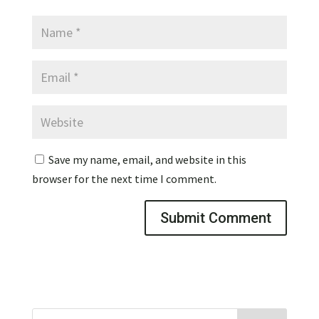
Save my name, email, and website in this
browser for the next time I comment.