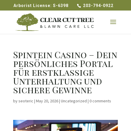
Arborist License: S-6398
203-794-0922
Spintein Casino – Dein
persönliches Portal
für erstklassige
Unterhaltung und
sichere Gewinne
by
seoteric
|
May 20, 2026
|
Uncategorized
|
0 comments