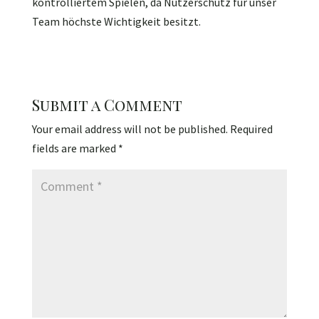
kontrolliertem Spielen, da Nutzerschutz für unser
Team höchste Wichtigkeit besitzt.
Submit a Comment
Your email address will not be published.
Required
fields are marked
*