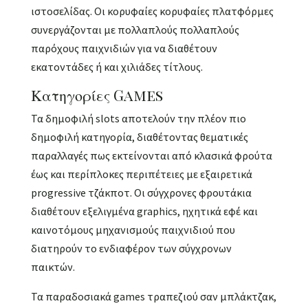
ιστοσελίδας. Οι κορυφαίες κορυφαίες πλατφόρμες
συνεργάζονται με πολλαπλούς πολλαπλούς
παρόχους παιχνιδιών για να διαθέτουν
εκατοντάδες ή και χιλιάδες τίτλους.
Κατηγορίες Games
Τα δημοφιλή slots αποτελούν την πλέον πιο
δημοφιλή κατηγορία, διαθέτοντας θεματικές
παραλλαγές πως εκτείνονται από κλασικά φρούτα
έως και περίπλοκες περιπέτειες με εξαιρετικά
progressive τζάκποτ. Οι σύγχρονες φρουτάκια
διαθέτουν εξελιγμένα graphics, ηχητικά εφέ και
καινοτόμους μηχανισμούς παιχνιδιού που
διατηρούν το ενδιαφέρον των σύγχρονων
παικτών.
Τα παραδοσιακά games τραπεζιού σαν μπλάκτζακ,