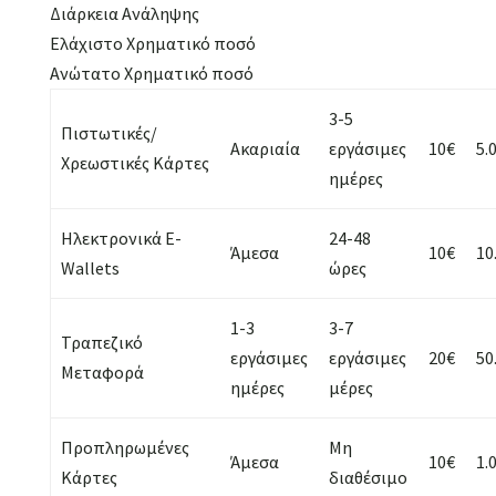
Διάρκεια Ανάληψης
Ελάχιστο Χρηματικό ποσό
Ανώτατο Χρηματικό ποσό
3-5
Πιστωτικές/
Ακαριαία
εργάσιμες
10€
5.
Χρεωστικές Κάρτες
ημέρες
Ηλεκτρονικά E-
24-48
Άμεσα
10€
10
Wallets
ώρες
1-3
3-7
Τραπεζικό
εργάσιμες
εργάσιμες
20€
50
Μεταφορά
ημέρες
μέρες
Προπληρωμένες
Μη
Άμεσα
10€
1.
Κάρτες
διαθέσιμο