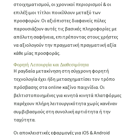
στοιχηματισμού, οι χρονικοί περιορισμοί & οι
επιλέξιμοι τίτλοι ποικίλλουν μεταξύ των
προσφορών. Οι αξιόπιστες διαφανείς πύλες
παρουσιάζουν αυτές τις βασικές πληροφορίες με
απόλυτη σαφήνεια, επιτρέποντας στους χρήστες
να αξιολογούν την πραγματική πραγματική αξία
κάθε μίας προσφοράς.
Φορητή Λειτουργία και Διαθεσιμότητα
Η ραγδαία μετακίνηση στη σύγχρονη φορητή
τεχνολογία έχει ήδη μετασχηματίσει τον τρόπο
πρόσβασης στα online καζίνο παιχνίδια. Οι
βελτιστοποιημένες για κινητά κινητά πλατφόρμες
παρέχουν πλήρη λειτουργικότητα χωρίς κανέναν
συμβιβασμούς στη συνολική αρτιότητα ή την
ταχύτητα.
Οι αποκλειστικές εφαρμογές για iOS & Android