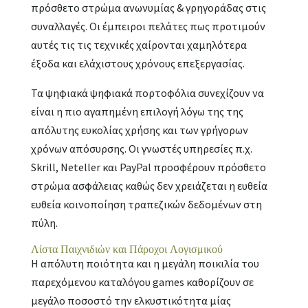
πρόσθετο στρώμα ανωνυμίας & γρηγοράδας στις
συναλλαγές. Οι έμπειροι πελάτες πως προτιμούν
αυτές τις τις τεχνικές χαίρονται χαμηλότερα
έξοδα και ελάχιστους χρόνους επεξεργασίας.
Τα ψηφιακά ψηφιακά πορτοφόλια συνεχίζουν να
είναι η πιο αγαπημένη επιλογή λόγω της της
απόλυτης ευκολίας χρήσης και των γρήγορων
χρόνων απόσυρσης. Οι γνωστές υπηρεσίες π.χ.
Skrill, Neteller και PayPal προσφέρουν πρόσθετο
στρώμα ασφάλειας καθώς δεν χρειάζεται η ευθεία
ευθεία κοινοποίηση τραπεζικών δεδομένων στη
πύλη.
Λίστα Παιχνιδιών και Πάροχοι Λογισμικού
Η απόλυτη ποιότητα και η μεγάλη ποικιλία του
παρεχόμενου καταλόγου games καθορίζουν σε
μεγάλο ποσοστό την ελκυστικότητα μίας