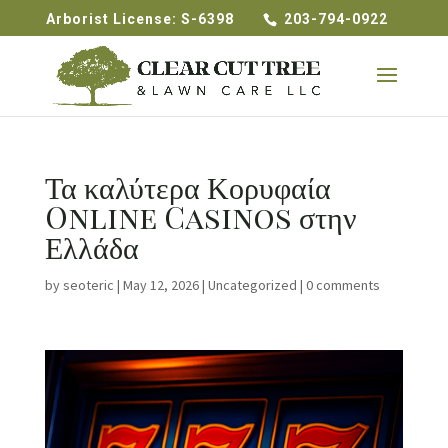
Arborist License: S-6398
203-794-0922
Τα καλύτερα Κορυφαία
Online Casinos στην
Ελλάδα
by
seoteric
|
May 12, 2026
|
Uncategorized
|
0 comments