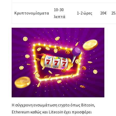
10-30
Κρυπτονομίσματα
1-2 ώρες
20€
25
λεπτά
Η σύγχρονη ενσωμάτωση crypto όπως Bitcoin,
Ethereum καθώς και Litecoin έχει προσφέρει